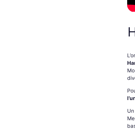
H
L’o
Ha
Mod
div
Pou
l’
Un 
Me
bas