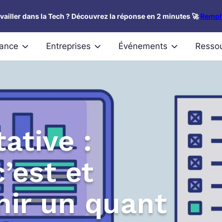
availler dans la Tech ? Découvrez la réponse en 2 minutes 🚀
Rempli
nance
Entreprises
Événements
Resso
ative :
’est et
ir un quant