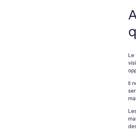
A
q
Le
vis
opp
Il 
ser
ma
Le
mat
des