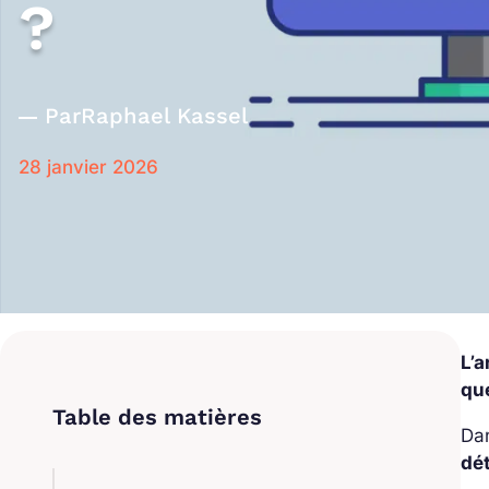
?
Par
Raphael Kassel
28 janvier 2026
L’a
que
Dan
dét