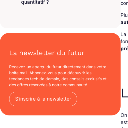
quantitatif ?
com
Plu
au
La 
for
pr
La newsletter du futur
Recevez un aperçu du futur directement dans votre
boîte mail. Abonnez-vous pour découvrir les
tendances tech de demain, des conseils exclusifs et
des offres réservées à notre communauté.
L
S’inscrire à la newsletter
On 
est