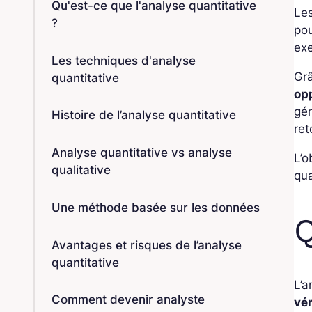
Qu'est-ce que l'analyse quantitative
Le
?
pou
exe
Les techniques d'analyse
Grâ
quantitative
op
gén
Histoire de l’analyse quantitative
ret
Analyse quantitative vs analyse
L’o
qualitative
qua
Une méthode basée sur les données
Q
Avantages et risques de l’analyse
quantitative
L’a
Comment devenir analyste
vér