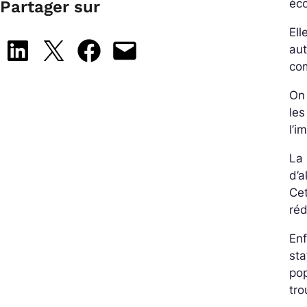
éc
Partager sur
Ell
Share on LinkedIn
Share on X
Share on Facebook
Email this Page
aut
co
On 
les
l’i
La 
d’a
Cet
réd
Enf
sta
pop
tro