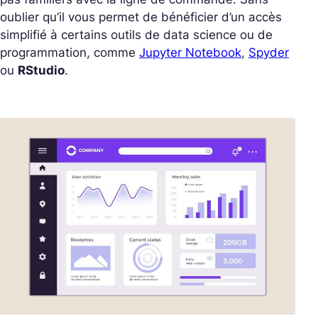
oublier qu’il vous permet de bénéficier d’un accès
simplifié à certains outils de data science ou de
programmation, comme
Jupyter Notebook
,
Spyder
ou
RStudio
.