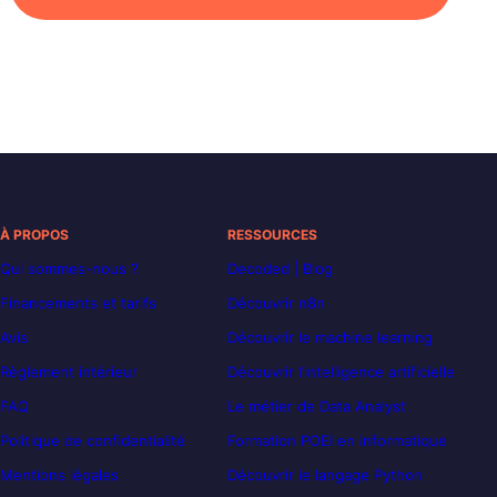
À PROPOS
RESSOURCES
Qui sommes-nous ?
Decoded | Blog
Financements et tarifs
Découvrir n8n
Avis
Découvrir le machine learning
Règlement intérieur
Découvrir l’intelligence artificielle
FAQ
Le métier de Data Analyst
Politique de confidentialité
Formation POEI en informatique
Mentions légales
Découvrir le langage Python