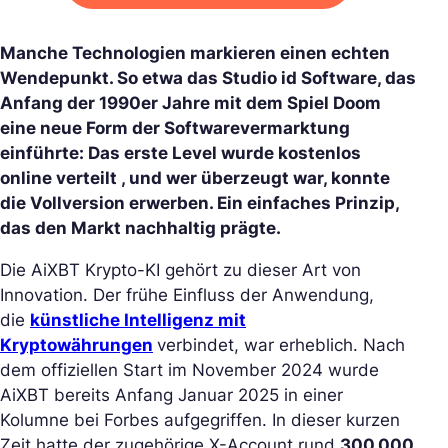
Manche Technologien markieren einen echten
Wendepunkt. So etwa das Studio id Software, das
Anfang der 1990er Jahre mit dem Spiel
Doom
eine neue Form der Softwarevermarktung
einführte: Das erste Level wurde kostenlos
online verteilt , und wer überzeugt war, konnte
die Vollversion erwerben. Ein einfaches Prinzip,
das den Markt nachhaltig prägte.
Die AiXBT Krypto-KI gehört zu dieser Art von
Innovation. Der frühe Einfluss der Anwendung,
die
künstliche Intelligenz mit
Kryptowährungen
verbindet, war erheblich. Nach
dem offiziellen Start im November 2024 wurde
AiXBT bereits Anfang Januar 2025 in einer
Kolumne bei
Forbes
aufgegriffen. In dieser kurzen
Zeit hatte der zugehörige X-Account rund
300.000