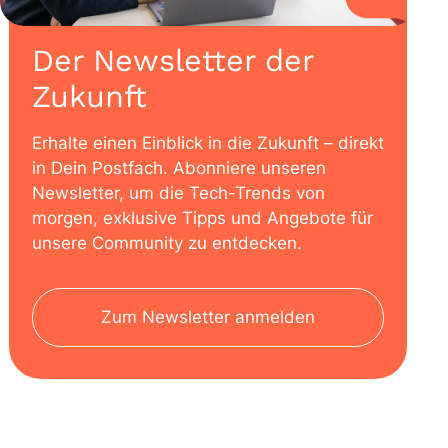
Der Newsletter der
Zukunft
Erhalte einen Einblick in die Zukunft – direkt
in Dein Postfach. Abonniere unseren
Newsletter, um die Tech-Trends von
morgen, exklusive Tipps und Angebote für
unsere Community zu entdecken.
Zum Newsletter anmelden