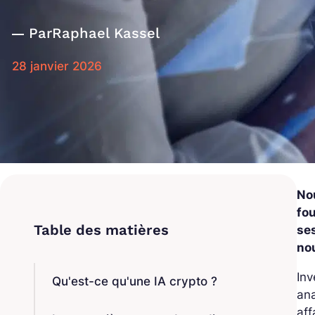
Par
Raphael Kassel
28 janvier 2026
No
fou
ses
no
Inv
Qu'est-ce qu'une IA crypto ?
ana
aff