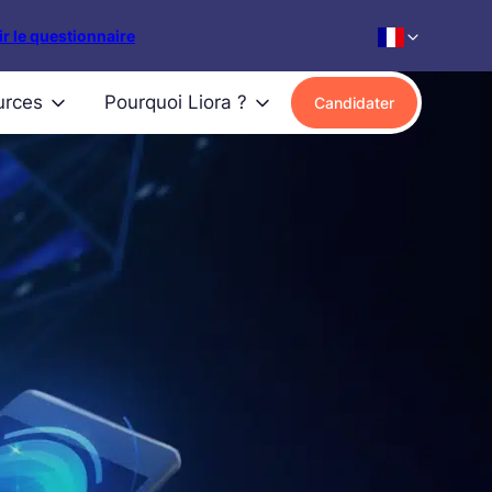
r le questionnaire
urces
Pourquoi Liora ?
Candidater