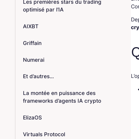
Les premières stars du trading
Co
optimisé par l’IA
Dep
AIXBT
cr
Griffain
Q
Numerai
L’o
Et d’autres…
La montée en puissance des
frameworks d’agents IA crypto
ElizaOS
Virtuals Protocol