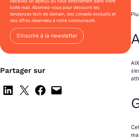
Recevez un aperçu du futur directement dans votre
boîte mail. Abonnez-vous pour découvrir les
Plu
tendances tech de demain, des conseils exclusifs et
des offres réservées à notre communauté.
S’inscrire à la newsletter
AI
Partager sur
s’e
att
Share on LinkedIn
Share on X
Share on Facebook
Email this Page
G
Cet
mai