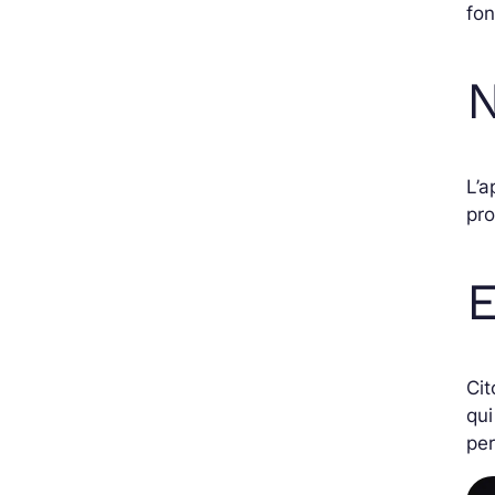
fon
L’a
pro
E
Ci
qui
per