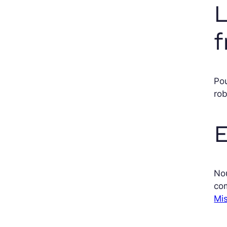
L
f
Pou
rob
E
Nou
co
Mis