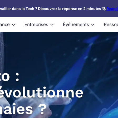
availler dans la Tech ? Découvrez la réponse en 2 minutes 🚀
Rempli
nance
Entreprises
Événements
Resso
o :
évolutionne
aies ?