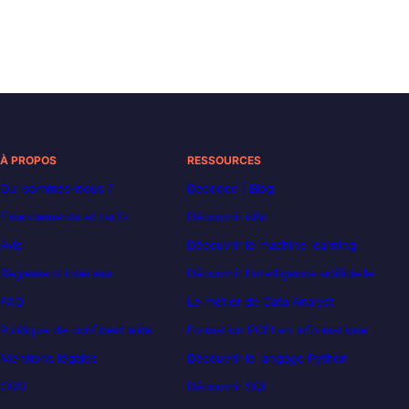
À PROPOS
RESSOURCES
Qui sommes-nous ?
Decoded | Blog
Financements et tarifs
Découvrir n8n
Avis
Découvrir le machine learning
Règlement intérieur
Découvrir l’intelligence artificielle
FAQ
Le métier de Data Analyst
Politique de confidentialité
Formation POEI en informatique
Mentions légales
Découvrir le langage Python
CGU
Découvrir SQL