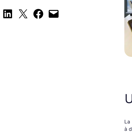
Share on LinkedIn
Share on X
Share on Facebook
Email this Page
U
La
à d