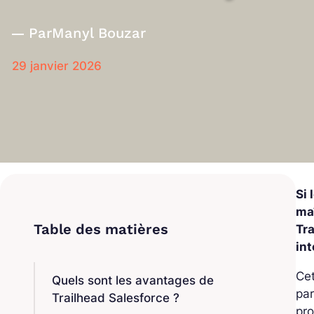
Par
Manyl Bouzar
29 janvier 2026
Si
maî
Tr
int
Cet
Quels sont les avantages de
par
Trailhead Salesforce ?
pr