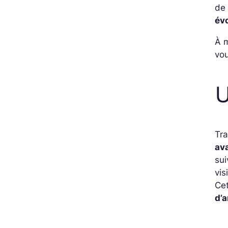
de 
év
À m
vo
U
Tra
av
sui
vis
Cet
d’a