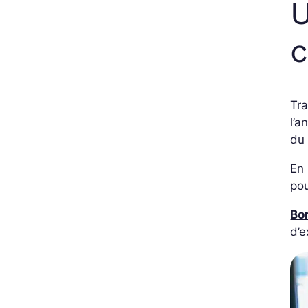
U
Tr
l’a
du 
En 
pou
Bon
d’e