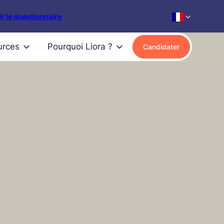
r le questionnaire
urces
Pourquoi Liora ?
Candidater