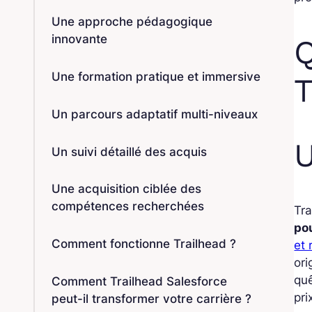
Une approche pédagogique
innovante
Q
Une formation pratique et immersive
T
Un parcours adaptatif multi-niveaux
U
Un suivi détaillé des acquis
Une acquisition ciblée des
compétences recherchées
Tra
po
Comment fonctionne Trailhead ?
et 
ori
quê
Comment Trailhead Salesforce
pri
peut-il transformer votre carrière ?