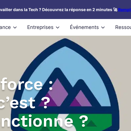
availler dans la Tech ? Découvrez la réponse en 2 minutes 🚀
Rempli
nance
Entreprises
Événements
Resso
force :
c’est ?
nctionne ?