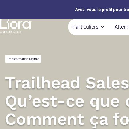
Aller
Avez-vous le profil pour tr
au
contenu
Particuliers
Alter
Transformation Digitale
Trailhead Sales
Qu’est-ce que 
Comment ça fo