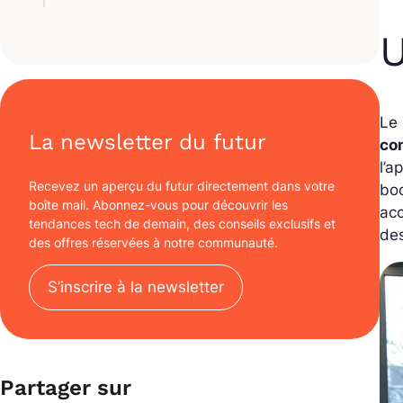
U
Le 
La newsletter du futur
co
l’a
Recevez un aperçu du futur directement dans votre
boo
boîte mail. Abonnez-vous pour découvrir les
ac
tendances tech de demain, des conseils exclusifs et
des
des offres réservées à notre communauté.
S’inscrire à la newsletter
Partager sur