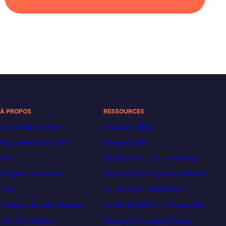
À PROPOS
RESSOURCES
Qui sommes-nous ?
Decoded | Blog
Financements et tarifs
Découvrir n8n
Avis
Découvrir le machine learning
Règlement intérieur
Découvrir l’intelligence artificielle
FAQ
Le métier de Data Analyst
Politique de confidentialité
Formation POEI en informatique
Mentions légales
Découvrir le langage Python