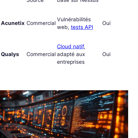
Source
basé sur Nessus
Vulnérabilités
Acunetix
Commercial
Oui
web,
tests API
Cloud natif
,
Qualys
Commercial
adapté aux
Oui
entreprises