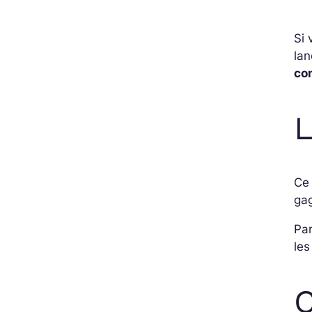
Si 
la
co
Ce 
gag
Par
les
C