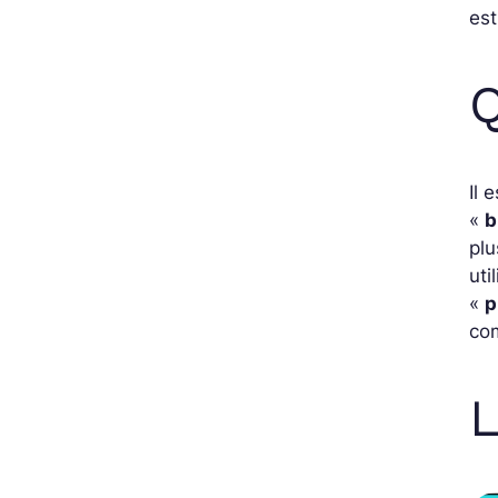
est
Q
Il 
«
b
plu
uti
«
p
com
L