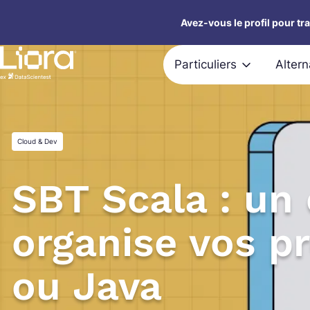
Aller
Avez-vous le profil pour tr
au
contenu
Particuliers
Alter
Cloud & Dev
SBT Scala : un 
organise vos pr
ou Java