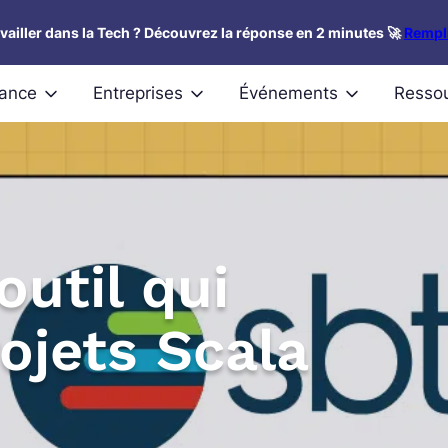
availler dans la Tech ? Découvrez la réponse en 2 minutes 🚀
Rempli
nance
Entreprises
Événements
Resso
outil qui
ojets Scala