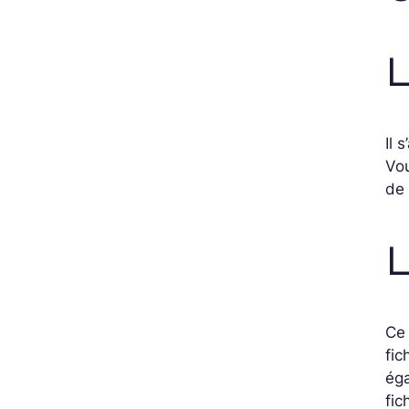
L
Il 
Vou
de 
L
Ce
fic
éga
fic