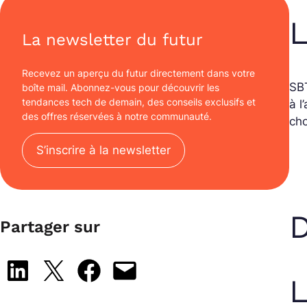
L
La newsletter du futur
Recevez un aperçu du futur directement dans votre
SBT
boîte mail. Abonnez-vous pour découvrir les
tendances tech de demain, des conseils exclusifs et
à l
des offres réservées à notre communauté.
cho
S’inscrire à la newsletter
D
Partager sur
Share on LinkedIn
Share on X
Share on Facebook
Email this Page
L