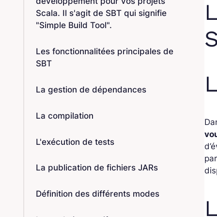
développement pour vos projets
L
Scala. Il s'agit de SBT qui signifie
"Simple Build Tool".
Les fonctionnalitées principales de
SBT
L
La gestion de dépendances
La compilation
Dan
vo
L'exécution de tests
d’é
par
La publication de fichiers JARs
dis
Définition des différents modes
L