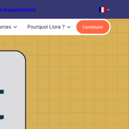
r le questionnaire
urces
Pourquoi Liora ?
Candidater