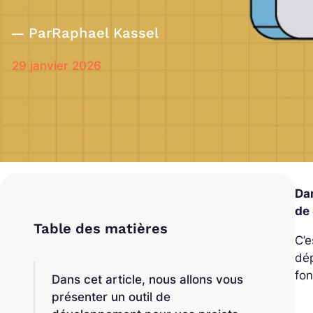
Par
Raphael Kassel
29 janvier 2026
Dan
de 
C’e
dép
fon
Dans cet article, nous allons vous
présenter un outil de