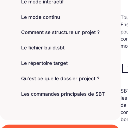
Le mode interactif
Le mode continu
Tou
Ens
pou
Comment se structure un projet ?
com
mod
Le fichier build.sbt
Le répertoire target
L
Qu'est ce que le dossier project ?
SBT
Les commandes principales de SBT
les
de 
con
bon