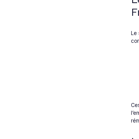
F
Le 
co
Ce
l’e
ré