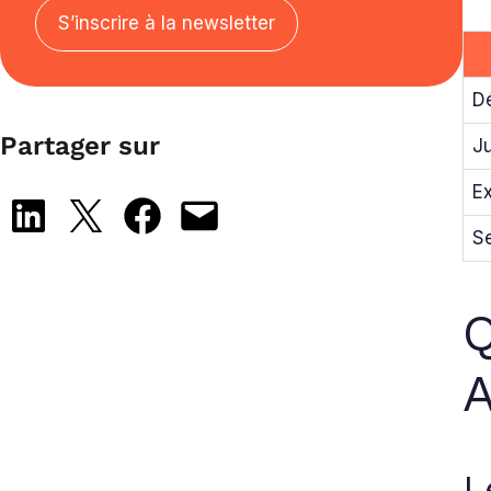
S’inscrire à la newsletter
D
Partager sur
J
E
Share on LinkedIn
Share on X
Share on Facebook
Email this Page
S
Q
A
L