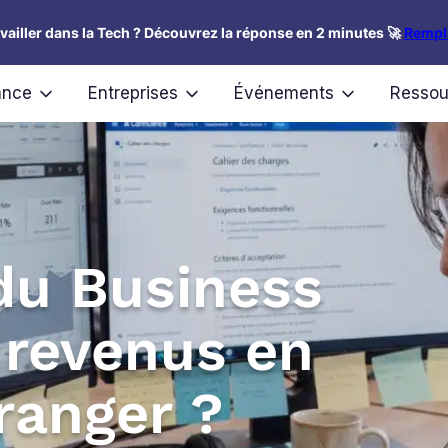
availler dans la Tech ? Découvrez la réponse en 2 minutes 🚀
Rempli
ance
Entreprises
Événements
Ressou
 du Business
 revenus en
tranger ?