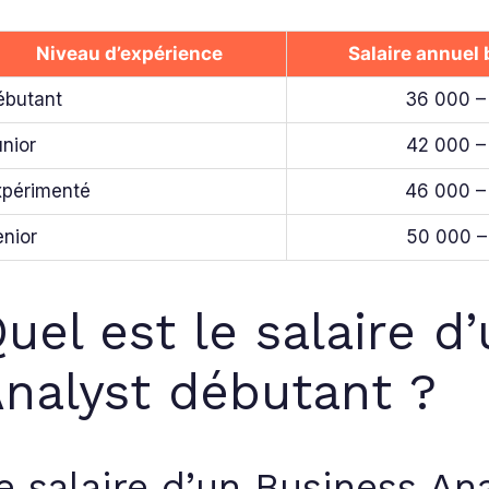
Niveau d’expérience
Salaire annuel 
ébutant
36 000 –
unior
42 000 –
xpérimenté
46 000 –
enior
50 000 –
uel est le salaire d
nalyst débutant ?
e salaire d’un Business An