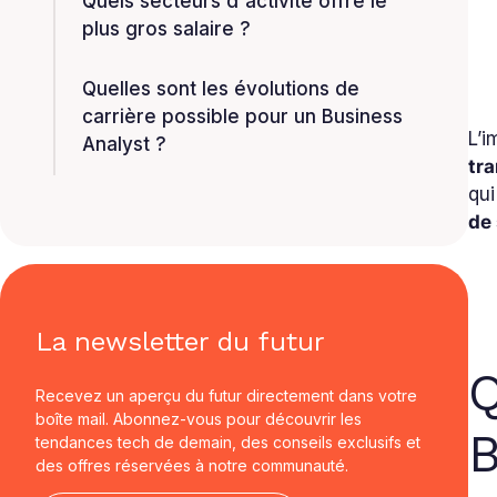
Quels secteurs d'activité offre le
plus gros salaire ?
Quelles sont les évolutions de
carrière possible pour un Business
L’i
Analyst ?
tr
qui
de 
La newsletter du futur
Q
Recevez un aperçu du futur directement dans votre
boîte mail. Abonnez-vous pour découvrir les
B
tendances tech de demain, des conseils exclusifs et
des offres réservées à notre communauté.