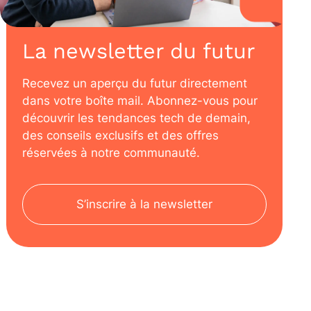
La newsletter du futur
Recevez un aperçu du futur directement
dans votre boîte mail. Abonnez-vous pour
découvrir les tendances tech de demain,
des conseils exclusifs et des offres
réservées à notre communauté.
S’inscrire à la newsletter