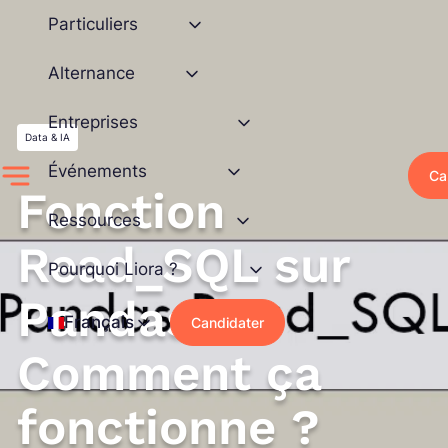
Aller
Particuliers
au
contenu
Alternance
Entreprises
Data & IA
Événements
Ca
Fonction
Ressources
Read_SQL sur
Pourquoi Liora ?
Pandas :
Français
Candidater
Comment ça
fonctionne ?