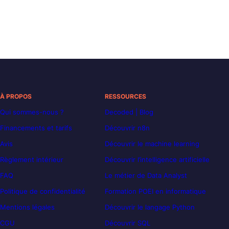
À PROPOS
RESSOURCES
Qui sommes-nous ?
Decoded | Blog
Financements et tarifs
Découvrir n8n
Avis
Découvrir le machine learning
Règlement intérieur
Découvrir l’intelligence artificielle
FAQ
Le métier de Data Analyst
Politique de confidentialité
Formation POEI en informatique
Mentions légales
Découvrir le langage Python
CGU
Découvrir SQL