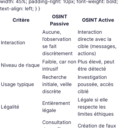
width: 45%; padding-right: 10px; font-weight: bold;
text-align: left; } }
OSINT
Critère
OSINT Active
Passive
Aucune,
Interaction
l’observation
directe avec la
Interaction
se fait
cible (messages,
discrètement
actions)
Faible, car non
Plus élevé, peut
Niveau de risque
intrusif
être détecté
Recherche
Investigation
Usage typique
initiale, veille
poussée, accès
discrète
ciblé
Légale si elle
Entièrement
Légalité
respecte les
légale
limites éthiques
Consultation
Création de faux