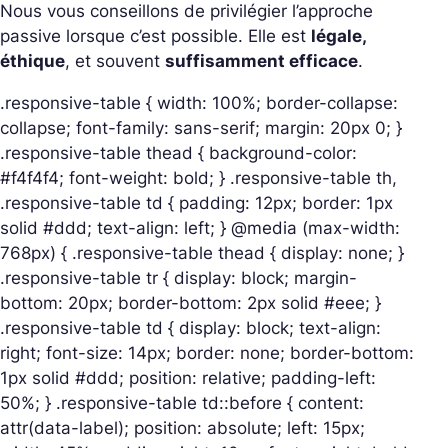
Nous vous conseillons de privilégier l’approche
passive lorsque c’est possible. Elle est
légale,
éthique
, et souvent
suffisamment efficace
.
.responsive-table { width: 100%; border-collapse:
collapse; font-family: sans-serif; margin: 20px 0; }
.responsive-table thead { background-color:
#f4f4f4; font-weight: bold; } .responsive-table th,
.responsive-table td { padding: 12px; border: 1px
solid #ddd; text-align: left; } @media (max-width:
768px) { .responsive-table thead { display: none; }
.responsive-table tr { display: block; margin-
bottom: 20px; border-bottom: 2px solid #eee; }
.responsive-table td { display: block; text-align:
right; font-size: 14px; border: none; border-bottom:
1px solid #ddd; position: relative; padding-left:
50%; } .responsive-table td::before { content:
attr(data-label); position: absolute; left: 15px;