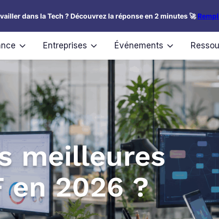
availler dans la Tech ? Découvrez la réponse en 2 minutes 🚀
Rempli
ance
Entreprises
Événements
Ressou
s meilleures
 en 2026 ?