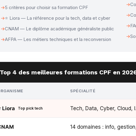
Co
5 critères pour choisir sa formation CPF
Co
⭐ Liora — La référence pour la tech, data et cyber
F
CNAM — Le diplôme académique généraliste public
So
AFPA — Les métiers techniques et la reconversion
Top 4 des meilleures formations CPF en 202
ORGANISME
SPÉCIALITÉ
 Liora
Tech, Data, Cyber, Cloud, 
Top pick tech
CNAM
14 domaines : info, gestion