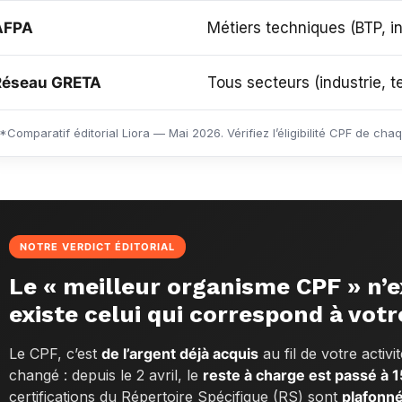
AFPA
Métiers techniques (BTP, in
Réseau GRETA
Tous secteurs (industrie, t
*Comparatif éditorial Liora — Mai 2026. Vérifiez l’éligibilité CPF de ch
NOTRE VERDICT ÉDITORIAL
Le « meilleur organisme CPF » n’ex
existe celui qui correspond à votr
Le CPF, c’est
de l’argent déjà acquis
au fil de votre activ
changé : depuis le 2 avril, le
reste à charge est passé à 
certifications du Répertoire Spécifique (RS) sont
plafonné