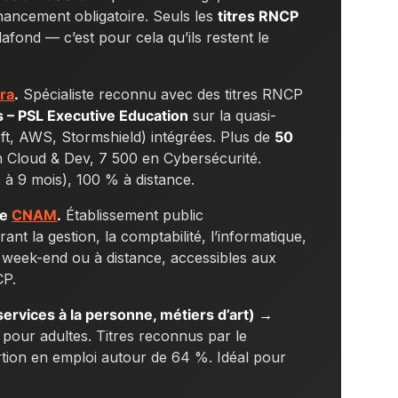
nancement obligatoire. Seuls les
titres RNCP
ond — c’est pour cela qu’ils restent le
ora
.
Spécialiste reconnu avec des titres RNCP
s – PSL Executive Education
sur la quasi-
soft, AWS, Stormshield) intégrées. Plus de
50
n Cloud & Dev, 7 500 en Cybersécurité.
 à 9 mois), 100 % à distance.
le
CNAM
.
Établissement public
t la gestion, la comptabilité, l’informatique,
r, week-end ou à distance, accessibles aux
CP.
services à la personne, métiers d’art) →
 pour adultes. Titres reconnus par le
ertion en emploi autour de 64 %. Idéal pour