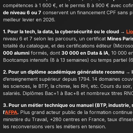
compétences à 1 600 €, et le permis B à 900 € avec cofi
de niveau 6 ou 7
conservent un financement CPF sans plaf
meilleur levier en 2026.
1. Pour la tech, la data, la cybersécurité ou le cloud →
Li
niveau 6 et 7 selon les parcours, un certificat
Mines Pari
totalité du catalogue, et des certifications éditeur (Micro
000 alumni
formés, dont
30 000 en Data & IA
, 10 000 e
Bootcamps intensifs (8 à 13 semaines) ou temps partiel (6
2. Pour un diplôme académique généraliste reconnu → 
d’enseignement supérieur depuis 1794. 14 domaines couvran
les sciences, le BTP, la chimie, les RH, etc. Cours du soi
salariés. Diplômes Bac+1 à Bac+8 et nombreux titres RN
3. Pour un métier technique ou manuel (BTP, industrie, 
l’
AFPA
.
Plus grand acteur public de la formation continue
ministère du Travail, +280 centres en France, taux d’ins
les reconversions vers les métiers en tension.