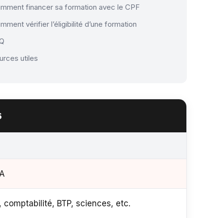
mment financer sa formation avec le CPF
mment vérifier l’éligibilité d’une formation
AQ
urces utiles
6
PUBLIC 
IA
Reconv
, comptabilité, BTP, sciences, etc.
Diplôm