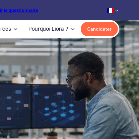
r le questionnaire
rces
Pourquoi Liora ?
Candidater