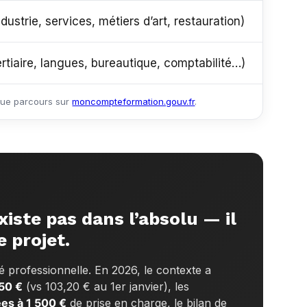
dustrie, services, métiers d’art, restauration)
Reconv
ertiaire, langues, bureautique, comptabilité…)
Formati
aque parcours sur
moncompteformation.gouv.fr
.
iste pas dans l’absolu — il
e projet.
ité professionnelle. En 2026, le contexte a
150 €
(vs 103,20 € au 1er janvier), les
es à 1 500 €
de prise en charge, le bilan de