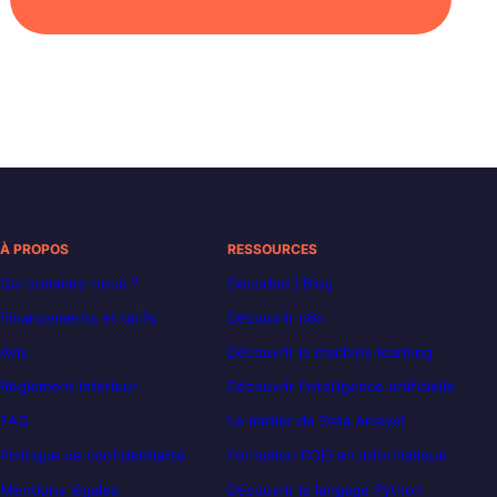
À PROPOS
RESSOURCES
Qui sommes-nous ?
Decoded | Blog
Financements et tarifs
Découvrir n8n
Avis
Découvrir le machine learning
Règlement intérieur
Découvrir l’intelligence artificielle
FAQ
Le métier de Data Analyst
Politique de confidentialité
Formation POEI en informatique
Mentions légales
Découvrir le langage Python