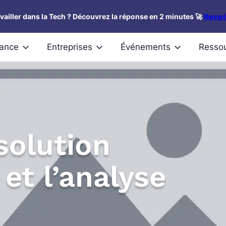
availler dans la Tech ? Découvrez la réponse en 2 minutes 🚀
Rempli
nance
Entreprises
Événements
Resso
solution
 et l’analyse