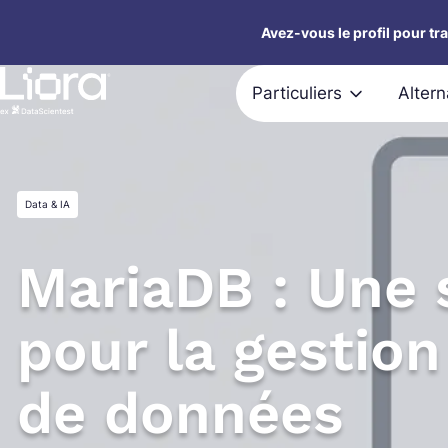
Aller
Avez-vous le profil pour tr
au
contenu
Particuliers
Alter
Data & IA
MariaDB : Une 
pour la gestion
de données