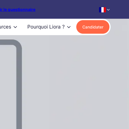
r le questionnaire
urces
Pourquoi Liora ?
Candidater