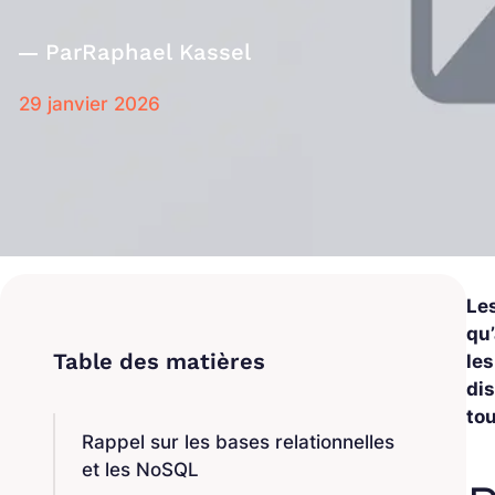
Par
Raphael Kassel
29 janvier 2026
Les
qu’
les
di
to
Rappel sur les bases relationnelles
et les NoSQL