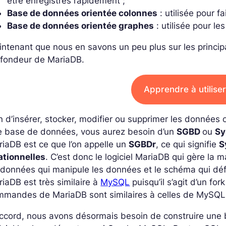
être enregistrés rapidement ;
Base de données orientée colonnes
: utilisée pour f
Base de données orientée graphes
: utilisée pour l
ntenant que nous en savons un peu plus sur les princip
ofondeur de MariaDB.
Apprendre à utilise
n d’insérer, stocker, modifier ou supprimer les données 
e base de données, vous aurez besoin d’un
SGBD
ou
Sy
iaDB est ce que l’on appelle un
SGBDr
, ce qui signifie
S
ationnelles
. C’est donc le logiciel MariaDB qui gère la
données qui manipule les données et le schéma qui défi
iaDB est très similaire à
MySQL
puisqu’il s’agit d’un fo
mmandes de MariaDB sont similaires à celles de MySQL
ccord, nous avons désormais besoin de construire une b