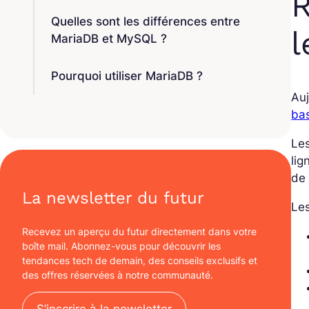
R
Quelles sont les différences entre
MariaDB et MySQL ?
Pourquoi utiliser MariaDB ?
Auj
ba
Les
lig
de 
La newsletter du futur
Les
Recevez un aperçu du futur directement dans votre
boîte mail. Abonnez-vous pour découvrir les
tendances tech de demain, des conseils exclusifs et
des offres réservées à notre communauté.