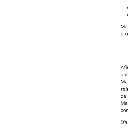
Mai
pr
Afi
un
Mar
rel
de 
Mar
co
D’a