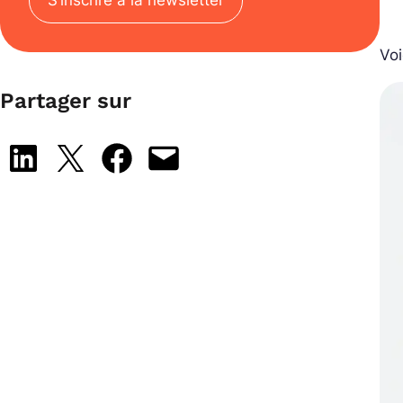
S’inscrire à la newsletter
Voi
Partager sur
Share on LinkedIn
Share on X
Share on Facebook
Email this Page