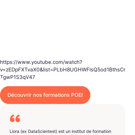
https://www.youtube.com/watch?
v=zEDpFXTvaX0&list=PLbH8UGHWFlsQ5od1BthsCr
TgwP1S3qV47
Découvrir nos formations POEI
Liora (ex DataScientest) est un institut de formation