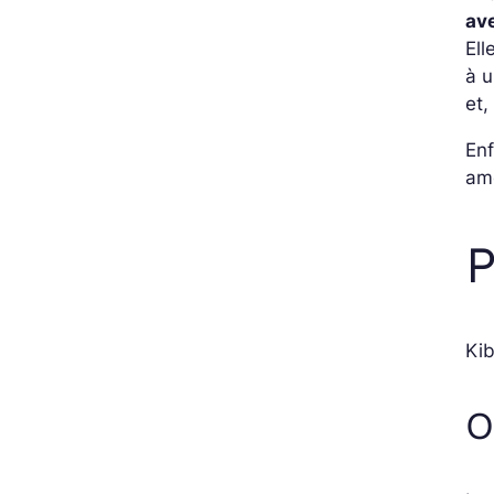
av
Ell
à u
et,
Enf
amé
P
Kib
O