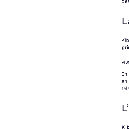
des
L
Kib
pri
plu
vis
En 
en 
tel
L
Kib