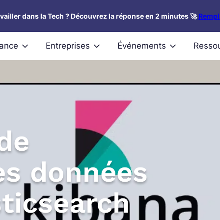
availler dans la Tech ? Découvrez la réponse en 2 minutes 🚀
Rempli
nance
Entreprises
Événements
Resso
 de
des données
sticsearch