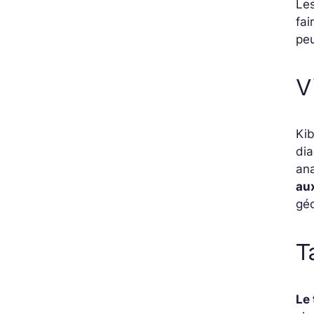
Le
fai
peu
V
Kib
dia
an
aux
géo
T
Le 