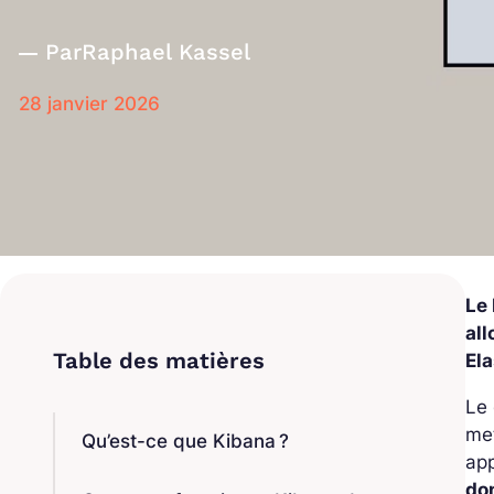
Par
Raphael Kassel
28 janvier 2026
Le 
al
Ela
Le 
met
Qu’est-ce que Kibana ?
app
do