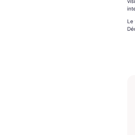
vis
int
Le 
Déc