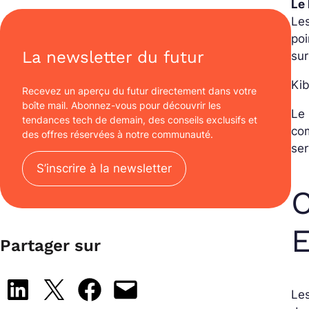
Le 
Les
poi
La newsletter du futur
sur
Ki
Recevez un aperçu du futur directement dans votre
boîte mail. Abonnez-vous pour découvrir les
Le 
tendances tech de demain, des conseils exclusifs et
com
des offres réservées à notre communauté.
ser
S’inscrire à la newsletter
E
Partager sur
Share on LinkedIn
Share on X
Share on Facebook
Email this Page
Les