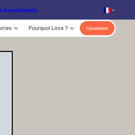
r le questionnaire
urces
Pourquoi Liora ?
Candidater