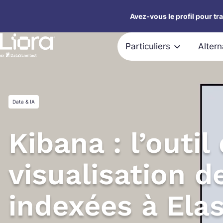
Aller
Avez-vous le profil pour tr
au
contenu
Particuliers
Alter
Data & IA
Kibana : l’outil
visualisation 
indexées à Ela