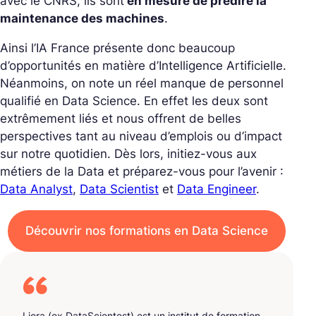
avec le CNRS, ils sont
en mesure de prédire la
maintenance des machines
.
Ainsi l’IA France présente donc beaucoup
d’opportunités en matière d’Intelligence Artificielle.
Néanmoins, on note un réel manque de personnel
qualifié en Data Science. En effet les deux sont
extrêmement liés et nous offrent de belles
perspectives tant au niveau d’emplois ou d’impact
sur notre quotidien. Dès lors, initiez-vous aux
métiers de la Data et préparez-vous pour l’avenir :
Data Analyst
,
Data Scientist
et
Data Engineer
.
Découvrir nos formations en Data Science
Liora (ex DataScientest) est un institut de formation