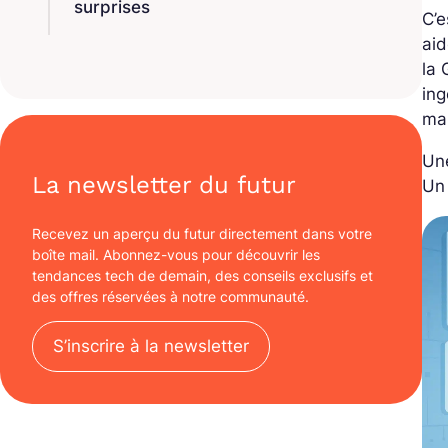
surprises
C’e
aid
la 
ing
mai
Une
La newsletter du futur
Un 
Recevez un aperçu du futur directement dans votre
boîte mail. Abonnez-vous pour découvrir les
tendances tech de demain, des conseils exclusifs et
des offres réservées à notre communauté.
S’inscrire à la newsletter