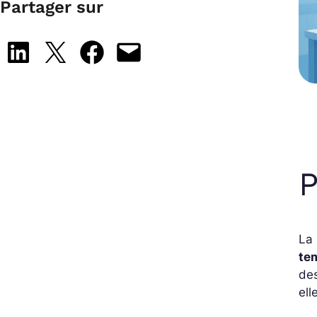
Partager sur
Share on LinkedIn
Share on X
Share on Facebook
Email this Page
La 
te
de
ell