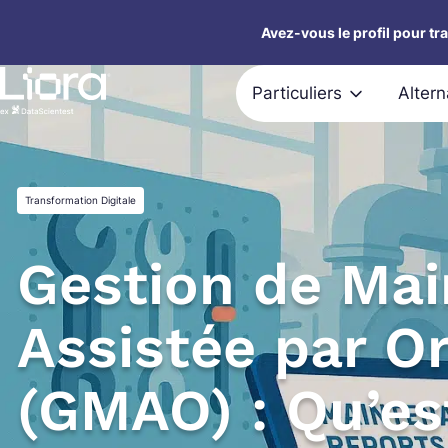
Aller
Avez-vous le profil pour tr
au
contenu
Particuliers
Alter
Transformation Digitale
Gestion de Ma
Assistée par O
(GMAO) : Qu’es