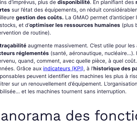
ins d’imprévus, plus de
disponibilité
. En planifiant des
rtes
sur l’état des équipements, on réduit considérablem
illeure
gestion des coûts
.
La GMAO permet d’anticiper l
stocks, et d’
optimiser les ressources humaines
(plus 
ervention de routine).
traçabilité
augmente massivement. C’est utile pour les a
cteurs réglementés
(santé, aéronautique, nucléaire…). 
ervenu, quand, comment, avec quelle pièce, à quel coût
nnées. Grâce aux
indicateurs (KPI)
, à l’
historique des 
ponsables peuvent identifier les machines les plus à ris
itrer sur un renouvellement d’équipement. L’organisation
ilisée… et les machines tournent sans interruption.
anorama des fonctio