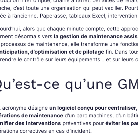
duction interrompue, chaîne à l’arrêt, pénalités de reta
nche, c’est toute une organisation qui peut vaciller. Pour
ée à l’ancienne. Paperasse, tableaux Excel, interventi
ourd’hui, alors que chaque minute compte, cette approc
urnent désormais vers
la gestion de maintenance assis
 processus de maintenance, elle transforme une fonct
nticipation, d’optimisation et de pilotage
fin. Dans tou
rendre le contrôle sur leurs équipements… et sur leurs 
Qu’est-ce qu’une G
t acronyme désigne
un logiciel conçu pour centraliser,
érations de maintenance
d’un parc machines, d’un bâtim
nifier des interventions
préventives pour
éviter les p
rations correctives en cas d’incident.