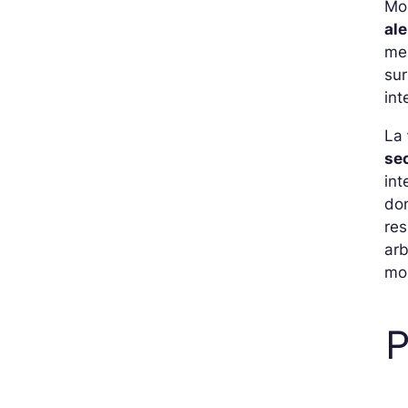
Mo
ale
me
sur
int
La
se
int
do
res
arb
mob
P