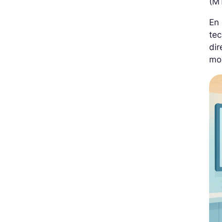
(MT
En 
tec
dir
mo