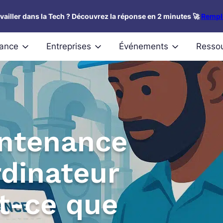
availler dans la Tech ? Découvrez la réponse en 2 minutes 🚀
Rempli
nance
Entreprises
Événements
Resso
intenance
rdinateur
t-ce que