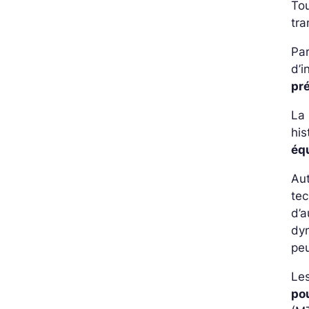
Tou
tra
Par
d’i
pr
La
his
éq
Aut
tec
d’a
dy
pe
Le
pou