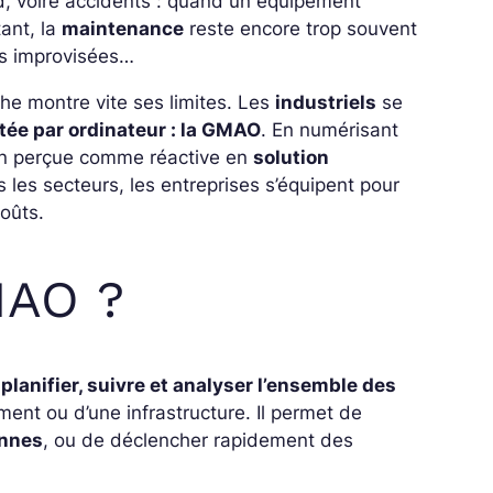
rd, voire accidents : quand un équipement
tant, la
maintenance
reste encore trop souvent
ons improvisées…
he montre vite ses limites. Les
industriels
se
tée par ordinateur : la GMAO
. En numérisant
ion perçue comme réactive en
solution
s les secteurs, les entreprises s’équipent pour
coûts.
MAO ?
 planifier, suivre et analyser l’ensemble des
ent ou d’une infrastructure. Il permet de
annes
, ou de déclencher rapidement des