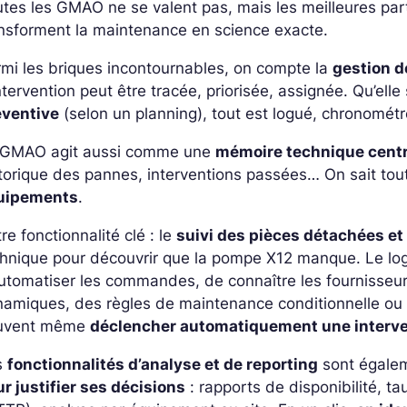
tes les GMAO ne se valent pas, mais les meilleures pa
nsforment la maintenance en science exacte.
mi les briques incontournables, on compte la
gestion d
ntervention peut être tracée, priorisée, assignée. Qu’elle
éventive
(selon un planning), tout est logué, chronomé
 GMAO agit aussi comme une
mémoire technique centr
torique des pannes, interventions passées… On sait to
uipements
.
re fonctionnalité clé : le
suivi des pièces détachées et
hnique pour découvrir que la pompe X12 manque. Le logi
utomatiser les commandes, de connaître les fournisseurs
namiques, des règles de maintenance conditionnelle ou
uvent même
déclencher automatiquement une interv
s
fonctionnalités d’analyse et de reporting
sont égalem
r justifier ses décisions
: rapports de disponibilité, 