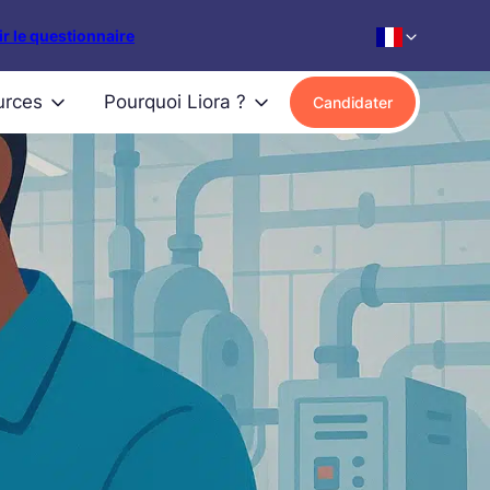
r le questionnaire
urces
Pourquoi Liora ?
Candidater