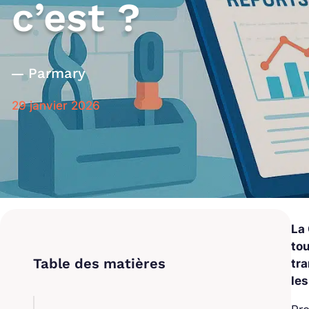
c’est ?
Par
mary
29 janvier 2026
La
tou
tr
les