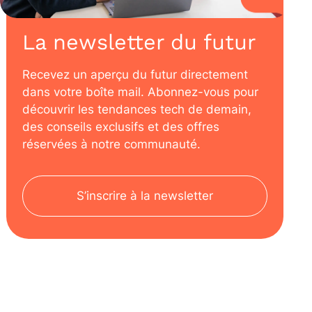
La newsletter du futur
Recevez un aperçu du futur directement
dans votre boîte mail. Abonnez-vous pour
découvrir les tendances tech de demain,
des conseils exclusifs et des offres
réservées à notre communauté.
S’inscrire à la newsletter