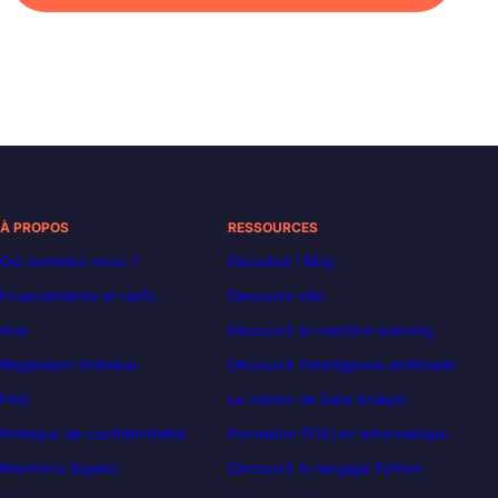
À PROPOS
RESSOURCES
Qui sommes-nous ?
Decoded | Blog
Financements et tarifs
Découvrir n8n
Avis
Découvrir le machine learning
Règlement intérieur
Découvrir l’intelligence artificielle
FAQ
Le métier de Data Analyst
Politique de confidentialité
Formation POEI en informatique
Mentions légales
Découvrir le langage Python