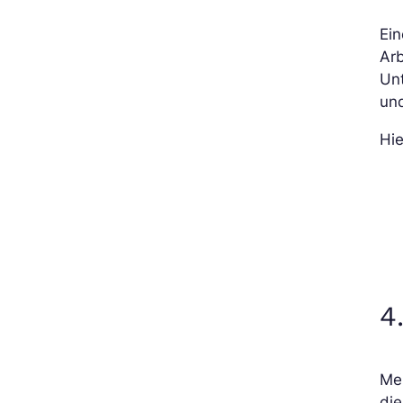
Ein
Arb
Unt
und
Hie
4
Meh
die