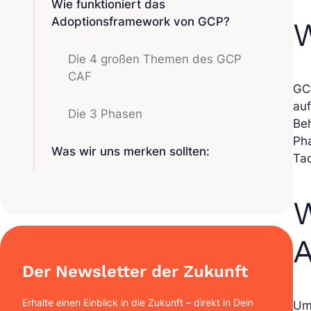
Wie funktioniert das
Adoptionsframework von GCP?
W
Die 4 großen Themen des GCP
CAF
GC
auf
Die 3 Phasen
Beh
Pha
Was wir uns merken sollten:
Tac
W
Der Newsletter der Zukunft
Erhalte einen Einblick in die Zukunft – direkt in Dein
Um