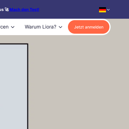
us 🚀
Mach den Test!
rcen
Warum Liora?
Jetzt anmelden