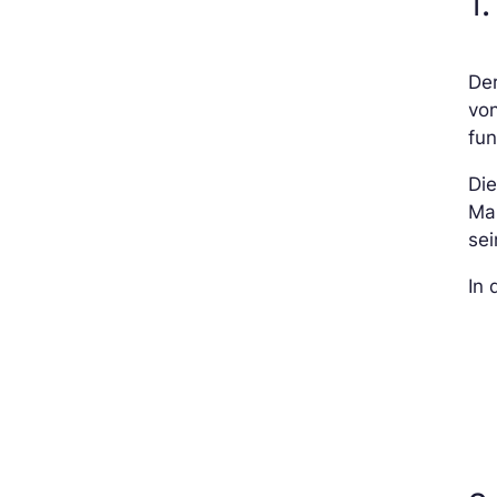
1
Der
vo
fun
Die
Ma
sei
In