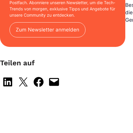
Postfach. Abonniere unseren Newsletter, um die Tech-
Bes
Trends von morgen, exklusive Tipps und Angebote für
die
unsere Community zu entdecken.
Ge
Zum Newsletter anmelden
Teilen auf
Share on LinkedIn
Share on X
Share on Facebook
Email this Page