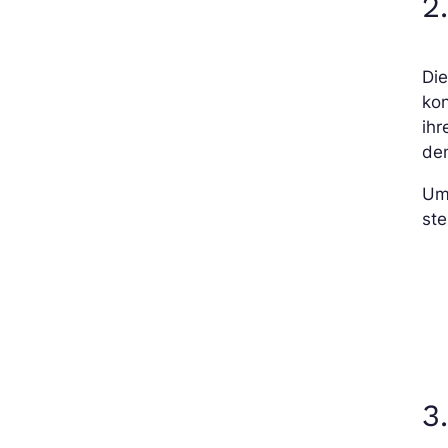
2
Di
ko
ihr
den
Um
ste
3