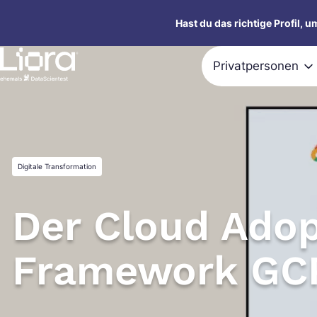
Zum
Hast du das richtige Profil, 
Inhalt
springen
Privatpersonen
Digitale Transformation
Der Cloud Adop
Framework GC