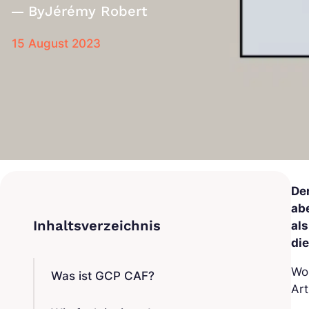
By
Jérémy Robert
15 August 2023
De
ab
als
di
Wo
Was ist GCP CAF?
Art