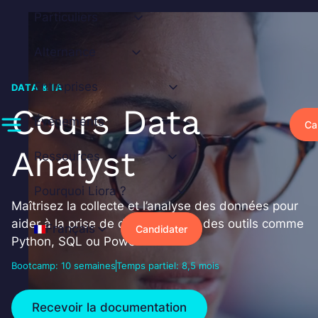
Aller
Particuliers
au
contenu
Alternance
Entreprises
DATA & IA
Cours Data
Événements
Ca
Analyst
Ressources
Pourquoi Liora ?
Maîtrisez la collecte et l’analyse des données pour
aider à la prise de décision, avec des outils comme
Français
Candidater
Python, SQL ou Power BI.
Bootcamp: 10 semaines
Temps partiel: 8,5 mois
Recevoir la documentation