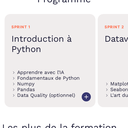
SPRINT 1
SPRINT 2
Introduction à
Datav
Python
Apprendre avec l’IA
Fondamentaux de Python
Numpy
Matplot
Pandas
Seabor
Data Quality (optionnel)
L'art d
Les plus de la formation