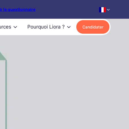
r le questionnaire
urces
Pourquoi Liora ?
Candidater