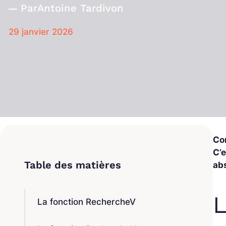
Par
Antoine Tardivon
29 janvier 2026
Co
C’e
ab
L
La fonction RechercheV