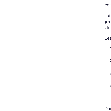
com
Il 
pr
: 
Les
Dan