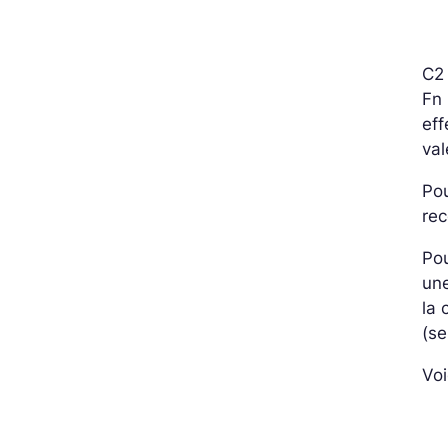
C2 
Fn 
eff
val
Pou
re
Pou
une
la 
(se
Voi