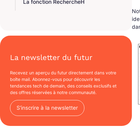
La fonction RechercheH
Not
ide
dan
La newsletter du futur
Recevez un aperçu du futur directement dans votre
boîte mail. Abonnez-vous pour découvrir les
tendances tech de demain, des conseils exclusifs et
des offres réservées à notre communauté.
S’inscrire à la newsletter