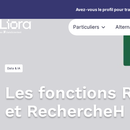
Aller
Avez-vous le profil pour tr
au
contenu
Particuliers
Alter
Data & IA
Les fonctions 
et RechercheH