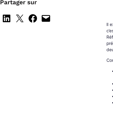
Partager sur
Share on LinkedIn
Share on X
Share on Facebook
Email this Page
Il 
c’e
Réf
pré
deu
Com