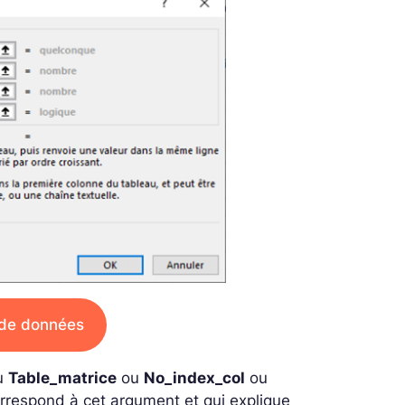
 de données
u
Table_matrice
ou
No_index_col
ou
correspond à cet argument et qui explique