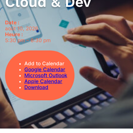
Cloud & Dev
Date :
août 10, 2026
Heure :
5:30 pm
–
6:30 pm
Add to Calendar
Google Calendar
Microsoft Outlook
Apple Calendar
Download