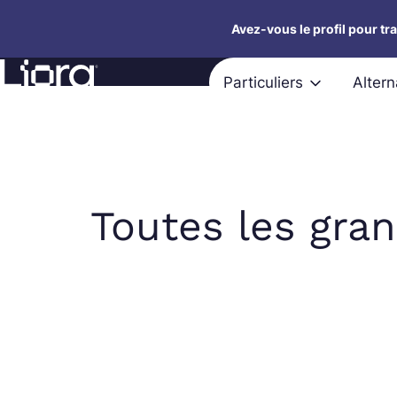
Aller
Avez-vous le profil pour tr
au
Nos évènements
Retour en images
FAQ
contenu
Particuliers
Alter
Toutes les gra