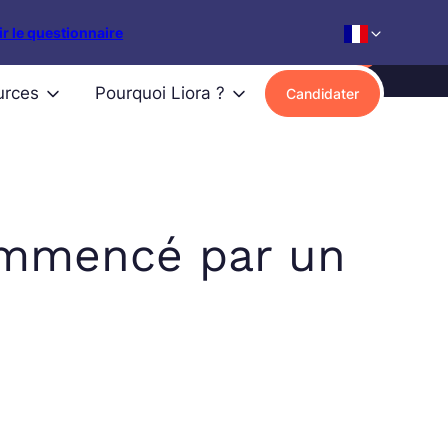
r le questionnaire
Recevoir le programme
urces
Pourquoi Liora ?
Candidater
commencé par un