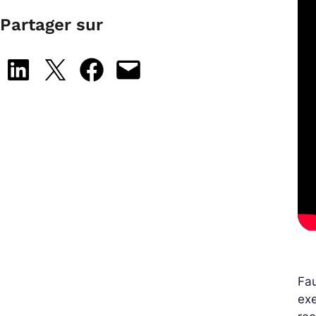
Partager sur
Share on LinkedIn
Share on X
Share on Facebook
Email this Page
Fau
exe