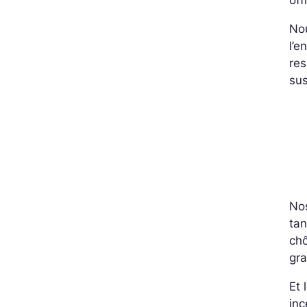
No
l’e
res
sus
No
ta
chô
gra
Et 
inc