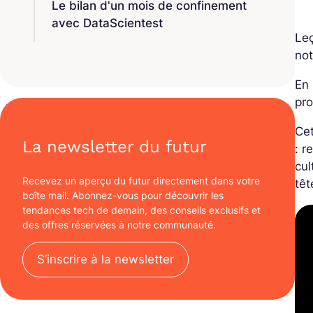
Le bilan d'un mois de confinement
avec DataScientest
Leç
not
En 
pro
Cet
La newsletter du futur
: r
cul
Recevez un aperçu du futur directement dans votre
tê
boîte mail. Abonnez-vous pour découvrir les
tendances tech de demain, des conseils exclusifs et
des offres réservées à notre communauté.
S’inscrire à la newsletter