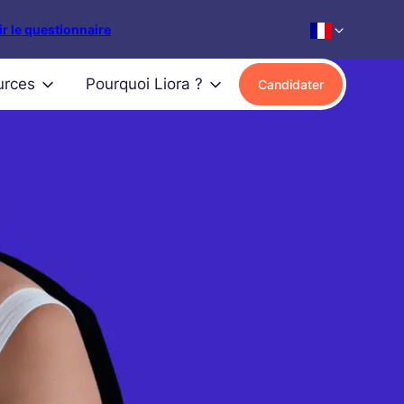
r le questionnaire
urces
Pourquoi Liora ?
Candidater