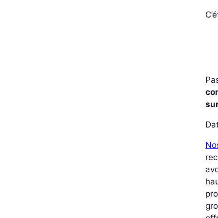
C’é
Pas
co
su
Dat
Nos
rec
avo
hau
pro
gro
off