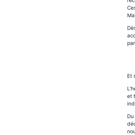
rec
Ces
Ma
Dès
acc
par
Et 
L’
et 
ind
Du 
dé
nou