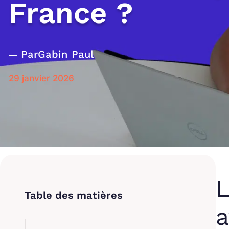
France ?
Par
Gabin Paul
29 janvier 2026
L
a