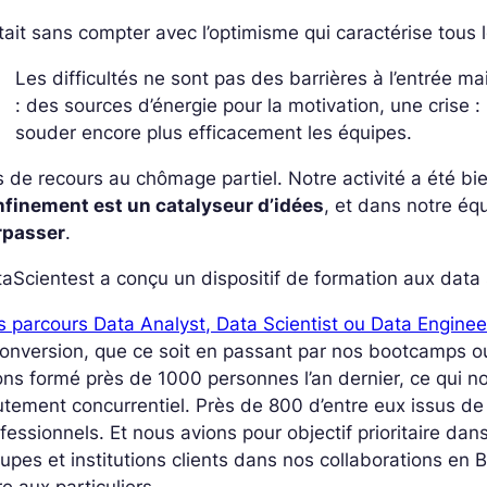
tait sans compter avec l’optimisme qui caractérise tous
Les difficultés ne sont pas des barrières à l’entrée ma
: des sources d’énergie pour la motivation, une crise :
souder encore plus efficacement les équipes.
 de recours au chômage partiel. Notre activité a été bi
nfinement est un catalyseur d’idées
, et dans notre éq
rpasser
.
aScientest a conçu un dispositif de formation aux data
 parcours Data Analyst, Data Scientist ou Data Enginee
onversion, que ce soit en passant par nos bootcamps o
ns formé près de 1000 personnes l’an dernier, ce qui n
tement concurrentiel. Près de 800 d’entre eux issus de
fessionnels. Et nous avions pour objectif prioritaire d
upes et institutions clients dans nos collaborations e
re aux particuliers.