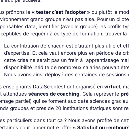
us prônons le
« tester c’est l’adopter »
ou plutôt le mod
nvironnement grand groupe n’est pas aisé. Pour un pilote d
ponsables data, identifier (avec le groupe) les profils t
ceptibles de requérir à ce type de formation, trouver la
La contribution de chacun est d’autant plus utile et e
d’expertise. Et cela vaut encore plus en période de c
cette crise ne serait pas un frein à l’apprentissage ma
disponibilité inédite de nombreux salariés pouvait être
Nous avons ainsi déployé des centaines de sessions en
s enseignants DataScientest ont organisé en
virtuel
, m
nt attendues
séances de coaching
. Cela représente
prè
mage partiel) qui se forment aux data sciences gracieu
nds groupes et près de 20 institutions étatiques sont r
les particuliers dans tout ça ? Nous avons profité de c
ertaines pour lancer notre offre
« Satisfait ou rembours