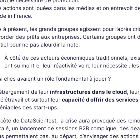
ord le nécessaire de protection.
 actions sont louées dans les médias et on entrevoit de
de in France.
 à présent, les grands groupes agissent pour l’après cr
order des prêts aux entreprises. Certains groupes ont 
tiel pour ne pas alourdir la note.
À côté de ces acteurs économiques traditionnels, exi
ont su montrer leur réactivité voire leur nécessité : les
si elles avaient un rôle fondamental à jouer ?
hébergement de leur
infrastructures dans le cloud
, leu
télétravail et surtout leur
capacité d’offrir des service
éniables des start-ups.
côté de DataScientest, la crise aura provoqué des remo
calé, un lancement de sessions B2B compliqué, des dea
s permettaient pas, au départ, d’envisager des actions 