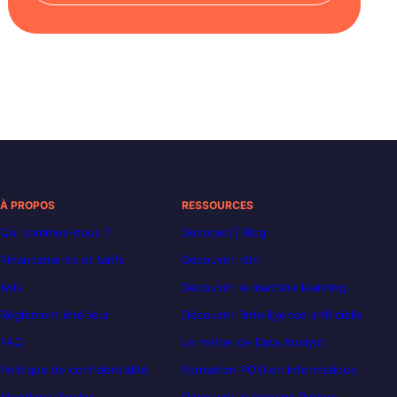
À PROPOS
RESSOURCES
Qui sommes-nous ?
Decoded | Blog
Financements et tarifs
Découvrir n8n
Avis
Découvrir le machine learning
Règlement intérieur
Découvrir l’intelligence artificielle
FAQ
Le métier de Data Analyst
Politique de confidentialité
Formation POEI en informatique