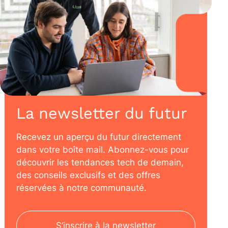
La newsletter du futur
Recevez un aperçu du futur directement
dans votre boîte mail. Abonnez-vous pour
découvrir les tendances tech de demain,
des conseils exclusifs et des offres
réservées à notre communauté.
S’inscrire à la newsletter