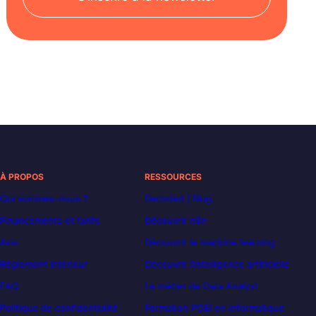
À PROPOS
RESSOURCES
Qui sommes-nous ?
Decoded | Blog
Financements et tarifs
Découvrir n8n
Avis
Découvrir le machine learning
Règlement intérieur
Découvrir l’intelligence artificielle
FAQ
Le métier de Data Analyst
Politique de confidentialité
Formation POEI en informatique