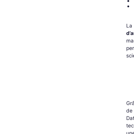
:
La 
d’a
man
per
sci
Gr
de 
Dat
tec
une