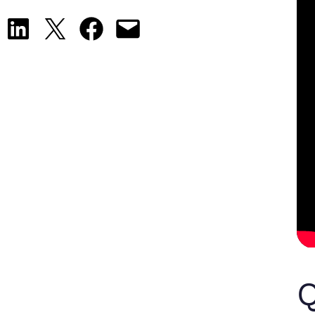
Share on LinkedIn
Share on X
Share on Facebook
Email this Page
Q