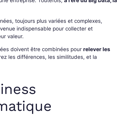
’une entreprise. Toutefois,
à l’ère du Big Data, la
nnées, toujours plus variées et complexes,
evenue indispensable pour collecter et
eur valeur.
onnées doivent être combinées pour
relever les
ez les différences, les similitudes, et la
iness
rmatique