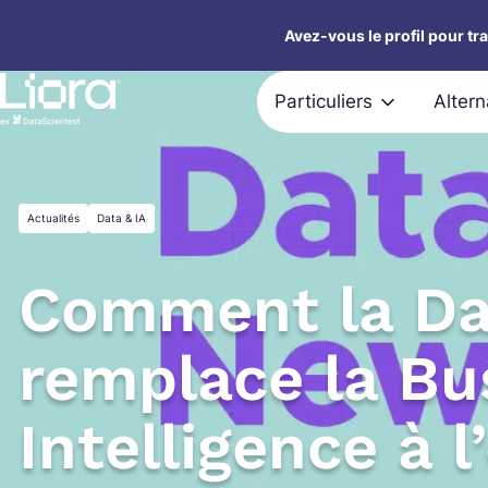
Aller
Avez-vous le profil pour tr
au
contenu
Particuliers
Alter
Actualités
Data & IA
Comment la Da
remplace la Bu
Intelligence à l