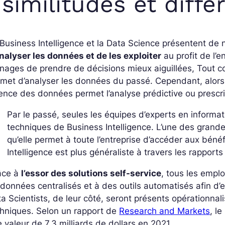
 similitudes et diff
Business Intelligence et la Data Science présentent de
nalyser les données et de les exploiter
au profit de l’e
ages de prendre de décisions mieux aiguillées, Tout co
met d’analyser les données du passé. Cependant, alors 
ence des données permet l’analyse prédictive ou prescrip
Par le passé, seules les équipes d’experts en informati
techniques de Business Intelligence. L’une des grande
qu’elle permet à toute l’entreprise d’accéder aux bén
Intelligence est plus généraliste à travers les rapports
âce à
l’essor des solutions self-service
, tous les empl
données centralisés et à des outils automatisés afin d’ex
a Scientists, de leur côté, seront présents opérationnali
hniques. Selon un rapport de
Research and Markets
, l
 valeur de 7,3 milliards de dollars en 2021.