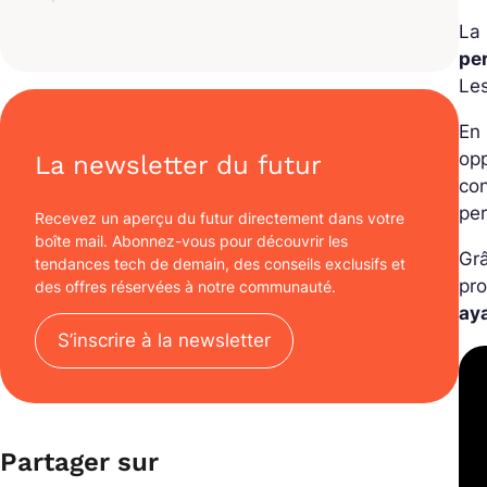
La 
pe
Les
En 
opp
La newsletter du futur
co
per
Recevez un aperçu du futur directement dans votre
boîte mail. Abonnez-vous pour découvrir les
Gr
tendances tech de demain, des conseils exclusifs et
pro
des offres réservées à notre communauté.
aya
S’inscrire à la newsletter
Partager sur