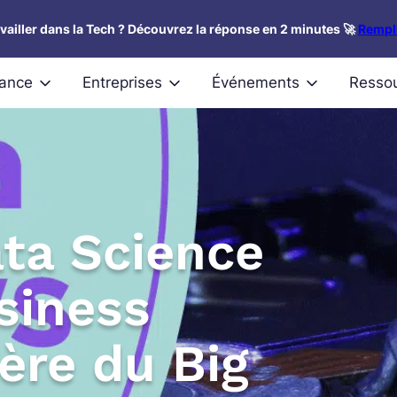
availler dans la Tech ? Découvrez la réponse en 2 minutes 🚀
Rempli
nance
Entreprises
Événements
Resso
ta Science
siness
’ère du Big