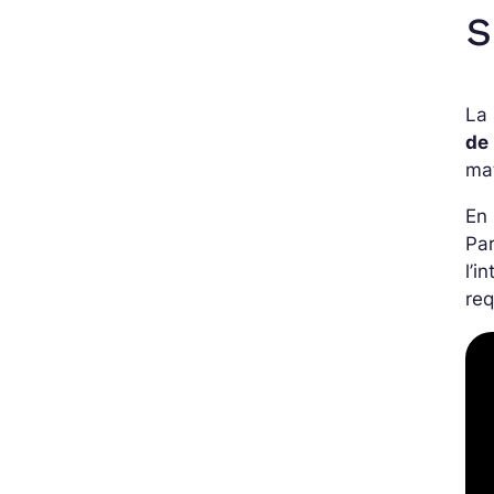
s
La 
de
mat
En 
Par
l’i
req