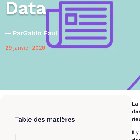
Data
Par
Gabin Paul
29 janvier 2026
La 
do
de
Il 