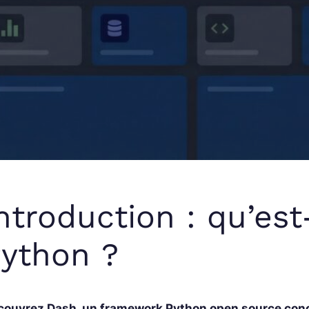
ntroduction : qu’es
ython ?
couvrez Dash, un framework Python open source conç