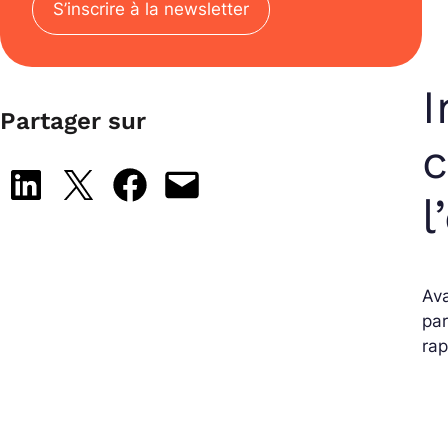
S’inscrire à la newsletter
I
Partager sur
c
Share on LinkedIn
Share on X
Share on Facebook
Email this Page
l
Ava
pa
rap