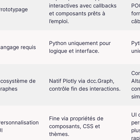
interactives avec
callbacks
PO
Prototypage
et composants prêts à
for
l’emploi.
câb
Python uniquement pour
Py
Langage requis
logique et interface.
uni
Com
Écosystème de
Natif Plotly via dcc.Graph,
Alt
graphes
contrôle fin des interactions.
con
sim
UI 
Fine via propriétés de
ersonnalisation
per
composants, CSS et
I
plu
thèmes.
rap