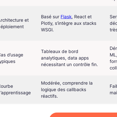
Basé sur
Flask
, React et
Se
rchitecture et
Plotly, s’intègre aux stacks
déd
déploiement
WSGI.
trè
Dé
Tableaux de bord
Cas d’usage
ML,
analytiques, data apps
ypiques
for
nécessitant un contrôle fin.
col
Modérée, comprendre la
Courbe
Fai
logique des callbacks
’apprentissage
mai
réactifs.