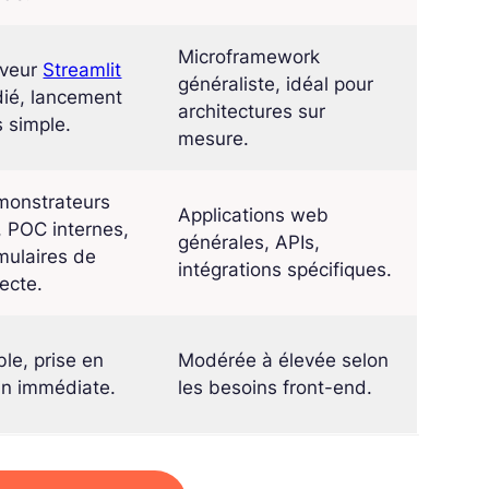
Microframework
rveur
Streamlit
généraliste, idéal pour
ié, lancement
architectures sur
s simple.
mesure.
monstrateurs
Applications web
 POC internes,
générales, APIs,
mulaires de
intégrations spécifiques.
lecte.
ble, prise en
Modérée à élevée selon
n immédiate.
les besoins front-end.