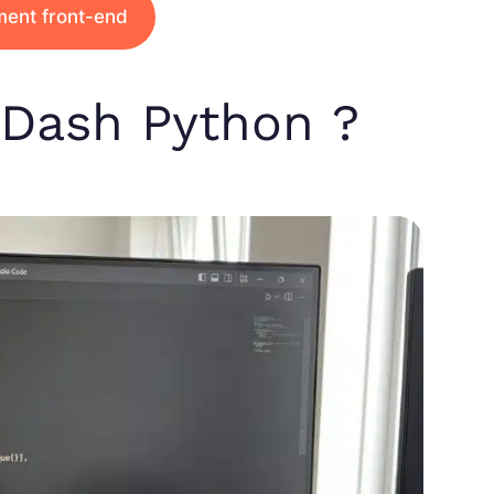
ment front-end
 Dash Python ?