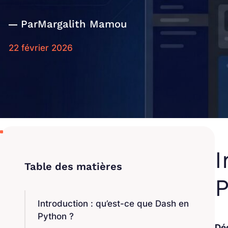
Par
Margalith Mamou
22 février 2026
I
P
Introduction : qu’est-ce que Dash en
Python ?
Dé