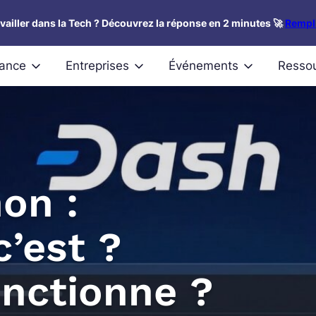
availler dans la Tech ? Découvrez la réponse en 2 minutes 🚀
Rempli
nance
Entreprises
Événements
Resso
on :
c’est ?
nctionne ?