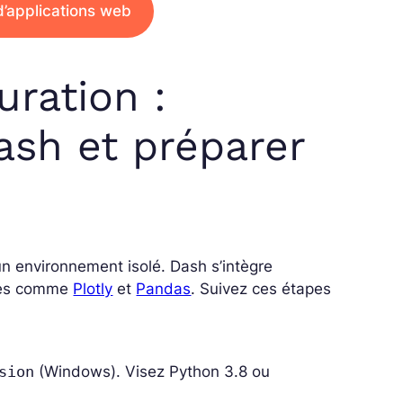
d’applications web
uration :
ash et préparer
un environnement isolé. Dash s’intègre
ques comme
Plotly
et
Pandas
. Suivez ces étapes
sion
(Windows). Visez Python 3.8 ou