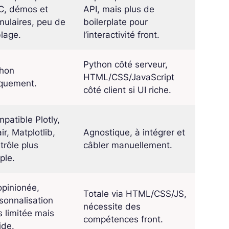
C, démos et
API, mais plus de
mulaires, peu de
boilerplate pour
lage.
l’interactivité front.
Python côté serveur,
thon
HTML/CSS/JavaScript
quement.
côté client si UI riche.
patible Plotly,
air, Matplotlib,
Agnostique, à intégrer et
trôle plus
câbler manuellement.
ple.
opinionée,
Totale via HTML/CSS/JS,
sonnalisation
nécessite des
s limitée mais
compétences front.
ide.