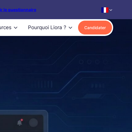
r le questionnaire
urces
Pourquoi Liora ?
Candidater