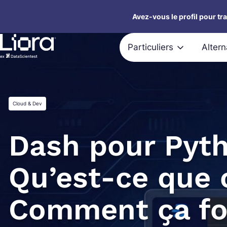
Aller
Avez-vous le profil pour tr
au
contenu
Particuliers
Alter
Cloud & Dev
Dash pour Pyth
Qu’est-ce que 
Comment ça fo