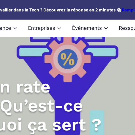
availler dans la Tech ? Découvrez la réponse en 2 minutes 🚀
Rempli
nance
Entreprises
Événements
Resso
n rate
 Qu’est-ce
uoi ça sert ?