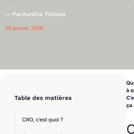
Par
Aurélia Fellous
29 janvier 2026
Que
à o
C’e
ça 
CRO, c’est quoi ?
C