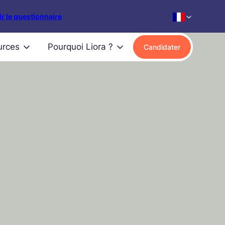
r le questionnaire
urces
Pourquoi Liora ?
Candidater