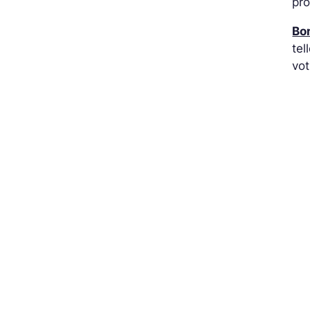
pro
Bon
tel
vot