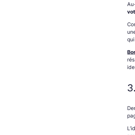
Au-
vot
Con
une
qui
Bon
rés
ide
3
Der
pa
L’i