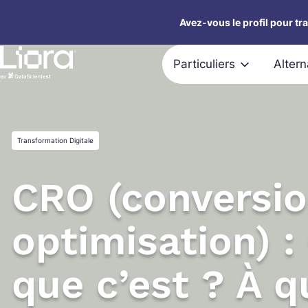
Aller
Avez-vous le profil pour tr
au
contenu
Particuliers
Alter
Transformation Digitale
CRO (conversio
optimisation) :
que c’est ? À q