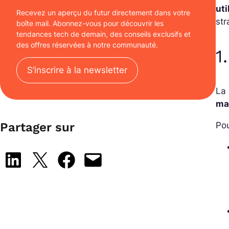
uti
Recevez un aperçu du futur directement dans votre
str
boîte mail. Abonnez-vous pour découvrir les
tendances tech de demain, des conseils exclusifs et
des offres réservées à notre communauté.
1
S’inscrire à la newsletter
La 
ma
Po
Partager sur
Share on LinkedIn
Share on X
Share on Facebook
Email this Page