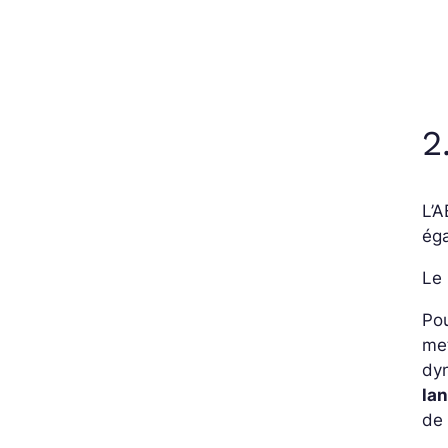
2
L’A
éga
Le 
Pou
met
dyn
la
de 