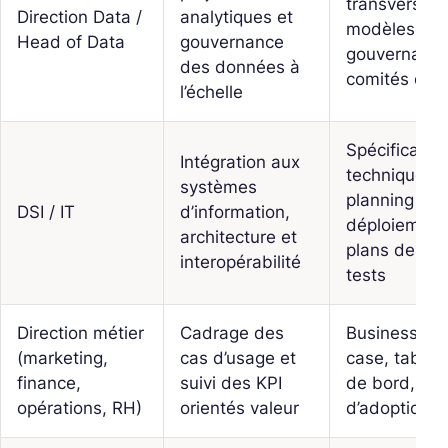
transverse,
Direction Data /
analytiques et
modèles de
Head of Data
gouvernance
gouvernance
des données à
comités dat
l’échelle
Spécificatio
Intégration aux
techniques,
systèmes
planning de
DSI / IT
d’information,
déploiement
architecture et
plans de
interopérabilité
tests
Direction métier
Cadrage des
Business
(marketing,
cas d’usage et
case, tablea
finance,
suivi des KPI
de bord, pla
opérations, RH)
orientés valeur
d’adoption