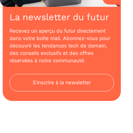
La newsletter du futur
Recevez un aperçu du futur directement
dans votre boîte mail. Abonnez-vous pour
découvrir les tendances tech de demain,
des conseils exclusifs et des offres
réservées à notre communauté.
S’inscrire à la newsletter