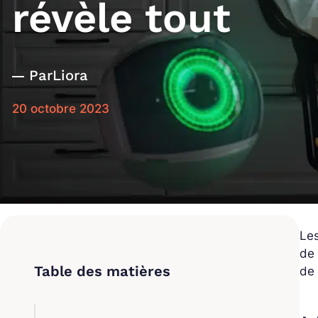
révèle tout
Par
Liora
20 octobre 2023
Les
de 
de 