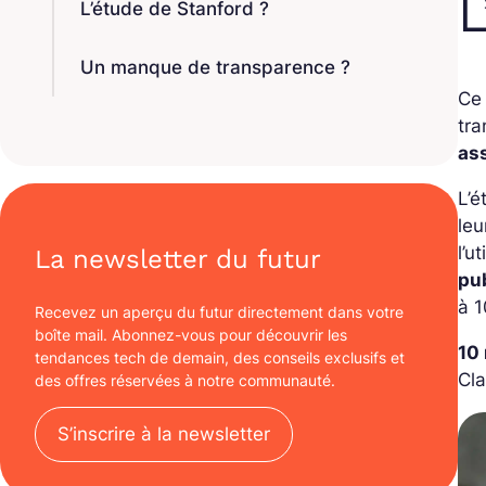
L
L’étude de Stanford ?
Un manque de transparence ?
Ce 
tr
as
L’
leu
l’u
La newsletter du futur
pu
à 1
Recevez un aperçu du futur directement dans votre
boîte mail. Abonnez-vous pour découvrir les
10
tendances tech de demain, des conseils exclusifs et
Cl
des offres réservées à notre communauté.
S’inscrire à la newsletter