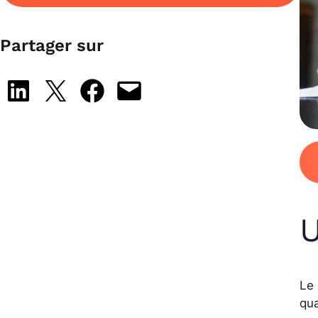
Partager sur
Share on LinkedIn
Share on X
Share on Facebook
Email this Page
U
Le 
qua