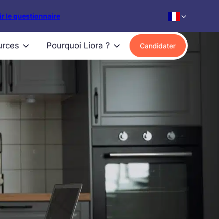
r le questionnaire
urces
Pourquoi Liora ?
Candidater