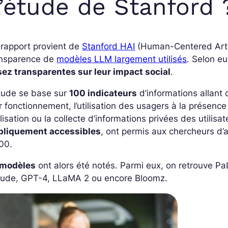
’étude de Stanford 
rapport provient de
Stanford HAI
(Human-Centered Artifi
ansparence de
modèles LLM largement utilisés
. Selon e
sez transparentes sur leur impact social
.
étude se base sur
100 indicateurs
d’informations allant
r fonctionnement, l’utilisation des usagers à la présenc
tilisation ou la collecte d’informations privées des utilis
bliquement accessibles
, ont permis aux chercheurs d’
00.
 modèles
ont alors été notés. Parmi eux, on retrouve PaL
aude, GPT-4, LLaMA 2 ou encore Bloomz.