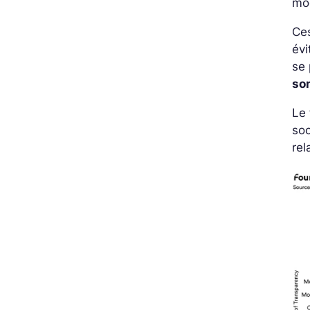
mod
Ces
évi
se
so
Le 
so
rel