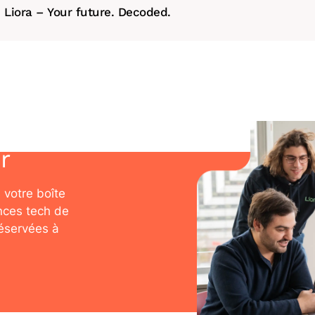
Liora – Your future. Decoded.
r
 votre boîte
nces tech de
réservées à