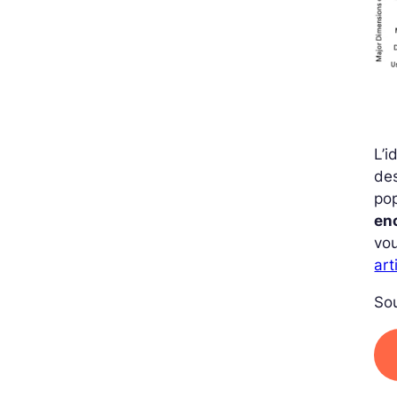
L’
de
pop
en
vou
art
Sou