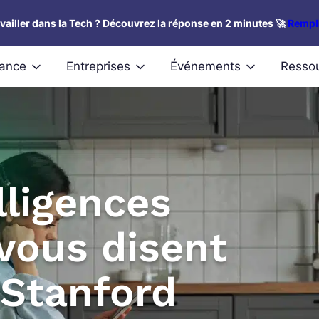
availler dans la Tech ? Découvrez la réponse en 2 minutes 🚀
Rempli
nance
Entreprises
Événements
Resso
lligences
 vous disent
 Stanford