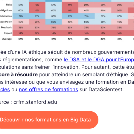
idée d’une IA éthique séduit de nombreux gouvernement
s réglementations, comme
le DSA et le DGA pour l’Euro
ulations sans freiner l’innovation. Pour autant, cette é
core à résoudre
pour atteindre un semblant d’éthique. Si 
s intéresse ou que vous envisagez une formation en Da
icles
ou
nos offres de formations
sur DataScientest.
rce : crfm.stanford.edu
Découvrir nos formations en Big Data