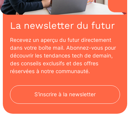
La newsletter du futur
Recevez un aperçu du futur directement
dans votre boîte mail. Abonnez-vous pour
découvrir les tendances tech de demain,
des conseils exclusifs et des offres
réservées à notre communauté.
S’inscrire à la newsletter