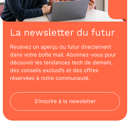
La newsletter du futur
Recevez un aperçu du futur directement
dans votre boîte mail. Abonnez-vous pour
découvrir les tendances tech de demain,
des conseils exclusifs et des offres
réservées à notre communauté.
S’inscrire à la newsletter