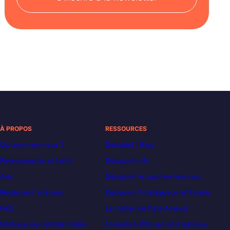
À PROPOS
RESSOURCES
Qui sommes-nous ?
Decoded | Blog
Financements et tarifs
Découvrir n8n
Avis
Découvrir le machine learning
Règlement intérieur
Découvrir l’intelligence artificielle
FAQ
Le métier de Data Analyst
Politique de confidentialité
Formation POEI en informatique