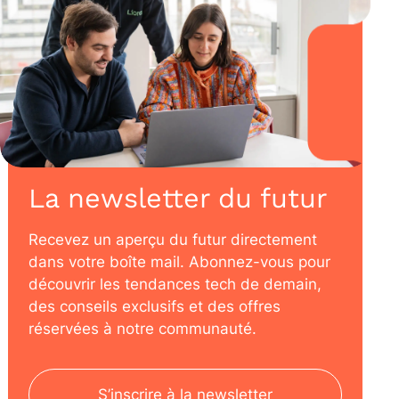
La newsletter du futur
Recevez un aperçu du futur directement
dans votre boîte mail. Abonnez-vous pour
découvrir les tendances tech de demain,
des conseils exclusifs et des offres
réservées à notre communauté.
S’inscrire à la newsletter