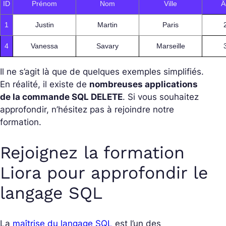
ID
Prénom
Nom
Ville
Â
1
Justin
Martin
Paris
4
Vanessa
Savary
Marseille
Il ne s’agit là que de quelques exemples simplifiés.
En réalité, il existe de
nombreuses applications
de la commande SQL DELETE
. Si vous souhaitez
approfondir, n’hésitez pas à rejoindre notre
formation.
Rejoignez la formation
Liora pour approfondir le
langage SQL
La
maîtrise du langage SQL
est l’un des