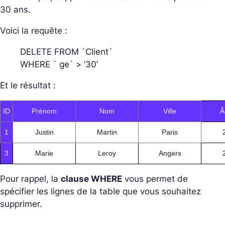
30 ans.
Voici la requête :
DELETE FROM `Client`
WHERE ` ge` > ’30’
Et le résultat :
ID
Prénom
Nom
Ville
Â
1
Justin
Martin
Paris
3
Marie
Leroy
Angers
Pour rappel, la
clause WHERE
vous permet de
spécifier les lignes de la table que vous souhaitez
supprimer.