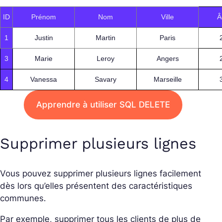
ID
Prénom
Nom
Ville
Â
1
Justin
Martin
Paris
3
Marie
Leroy
Angers
4
Vanessa
Savary
Marseille
Apprendre à utiliser SQL DELETE
Supprimer plusieurs lignes
Vous pouvez supprimer plusieurs lignes facilement
dès lors qu’elles présentent des caractéristiques
communes.
Par exemple, supprimer tous les clients de plus de