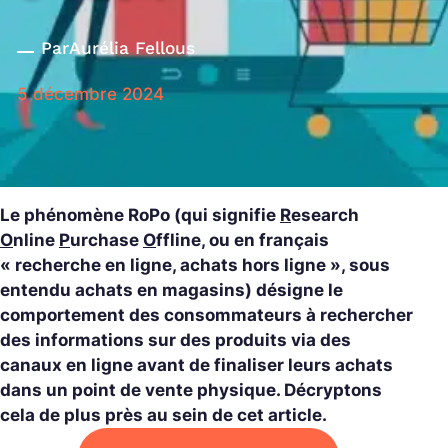
Par
Aurélia Fellous
5 décembre 2024
Le phénomène RoPo (qui signifie
R
esearch
O
nline
P
urchase
O
ffline, ou en français
« recherche en ligne, achats hors ligne », sous
entendu achats en magasins) désigne le
comportement des consommateurs à rechercher
des informations sur des produits via des
canaux en ligne avant de finaliser leurs achats
dans un point de vente physique. Décryptons
cela de plus près au sein de cet article.