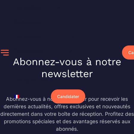
Aller
Particuliers
au
contenu
Alternance
Entreprises
Événements
Ca
Abonnez-vous à notre
Ressources
newsletter
Pourquoi Liora ?
Français
Candidater
Abonnez-vous à notre newsletter pour recevoir les
dernières actualités, offres exclusives et nouveautés
directement dans votre boîte de réception. Profitez des
promotions spéciales et des avantages réservés aux
abonnés.