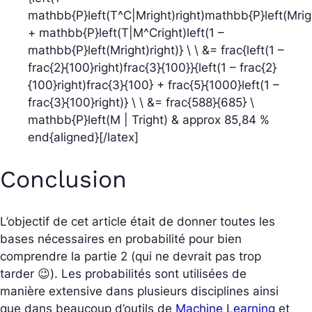
mathbb{P}left(T^C|Mright)right)mathbb{P}left(Mrig
+ mathbb{P}left(T|M^Cright)left(1 –
mathbb{P}left(Mright)right)} \ \ &= frac{left(1 –
frac{2}{100}right)frac{3}{100}}{left(1 – frac{2}
{100}right)frac{3}{100} + frac{5}{1000}left(1 –
frac{3}{100}right)} \ \ &= frac{588}{685} \
mathbb{P}left(M | Tright) & approx 85,84 %
end{aligned}[/latex]
Conclusion
L’objectif de cet article était de donner toutes les
bases nécessaires en probabilité pour bien
comprendre la partie 2 (
qui ne devrait pas trop
tarder 😉
). Les probabilités sont utilisées de
manière extensive dans plusieurs disciplines ainsi
que dans beaucoup d’outils de
Machine Learning
et