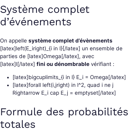
Système complet
d’événements
On appelle
système complet d’évènements
[latex]left(E_iright)_{i in I}[/latex] un ensemble de
parties de [latex]Omega[/latex], avec
[latex]I[/latex]
fini ou dénombrable
vérifiant :
[latex]bigcuplimits_{i in I} E_i = Omega[/latex]
[latex]forall left(i,jright) in I^2, quad i ne j
Rightarrow E_i cap E_j = emptyset[/latex]
Formule des probabilités
totales