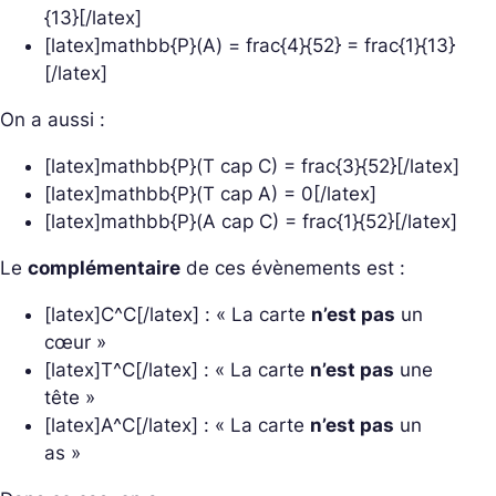
{13}[/latex]
[latex]mathbb{P}(A) = frac{4}{52} = frac{1}{13}
[/latex]
On a aussi :
[latex]mathbb{P}(T cap C) = frac{3}{52}[/latex]
[latex]mathbb{P}(T cap A) = 0[/latex]
[latex]mathbb{P}(A cap C) = frac{1}{52}[/latex]
Le
complémentaire
de ces évènements est :
[latex]C^C[/latex] : « La carte
n’est pas
un
cœur »
[latex]T^C[/latex] : « La carte
n’est pas
une
tête »
[latex]A^C[/latex] : « La carte
n’est pas
un
as »