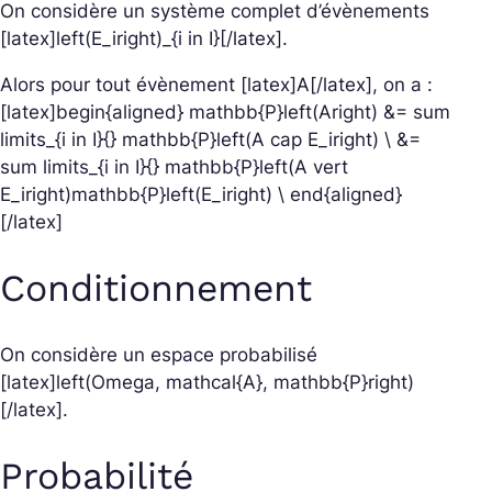
On considère un système complet d’évènements
[latex]left(E_iright)_{i in I}[/latex].
Alors pour tout évènement [latex]A[/latex], on a :
[latex]begin{aligned} mathbb{P}left(Aright) &= sum
limits_{i in I}{} mathbb{P}left(A cap E_iright) \ &=
sum limits_{i in I}{} mathbb{P}left(A vert
E_iright)mathbb{P}left(E_iright) \ end{aligned}
[/latex]
Conditionnement
On considère un espace probabilisé
[latex]left(Omega, mathcal{A}, mathbb{P}right)
[/latex].
Probabilité