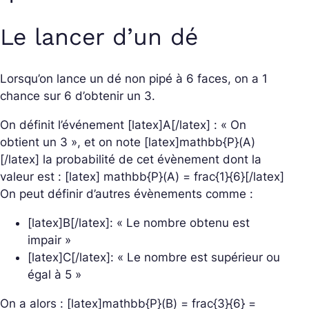
Le lancer d’un dé
Lorsqu’on lance un dé non pipé à 6 faces, on a 1
chance sur 6 d’obtenir un 3.
On définit l’événement [latex]A[/latex] : « On
obtient un 3 », et on note [latex]mathbb{P}(A)
[/latex] la probabilité de cet évènement dont la
valeur est : [latex] mathbb{P}(A) = frac{1}{6}[/latex]
On peut définir d’autres évènements comme :
[latex]B[/latex]: « Le nombre obtenu est
impair »
[latex]C[/latex]: « Le nombre est supérieur ou
égal à 5 »
On a alors : [latex]mathbb{P}(B) = frac{3}{6} =