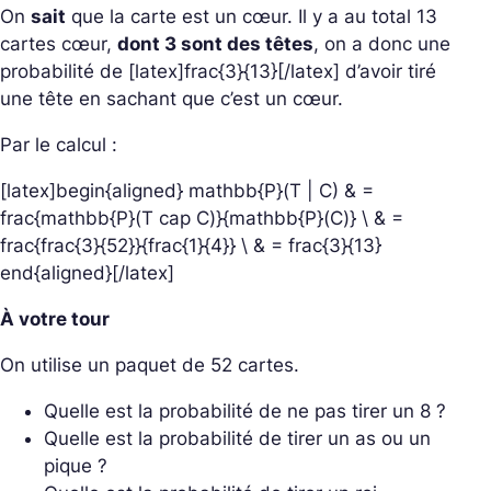
On
sait
que la carte est un cœur. Il y a au total 13
cartes cœur,
dont 3 sont des têtes
, on a donc une
probabilité de [latex]frac{3}{13}[/latex] d’avoir tiré
une tête en sachant que c’est un cœur.
Par le calcul :
[latex]begin{aligned} mathbb{P}(T | C) & =
frac{mathbb{P}(T cap C)}{mathbb{P}(C)} \ & =
frac{frac{3}{52}}{frac{1}{4}} \ & = frac{3}{13}
end{aligned}[/latex]
À votre tour
On utilise un paquet de 52 cartes.
Quelle est la probabilité de ne pas tirer un 8 ?
Quelle est la probabilité de tirer un as ou un
pique ?