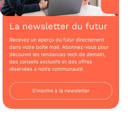
La newsletter du futur
Recevez un aperçu du futur directement
dans votre boîte mail. Abonnez-vous pour
découvrir les tendances tech de demain,
des conseils exclusifs et des offres
réservées à notre communauté.
S’inscrire à la newsletter