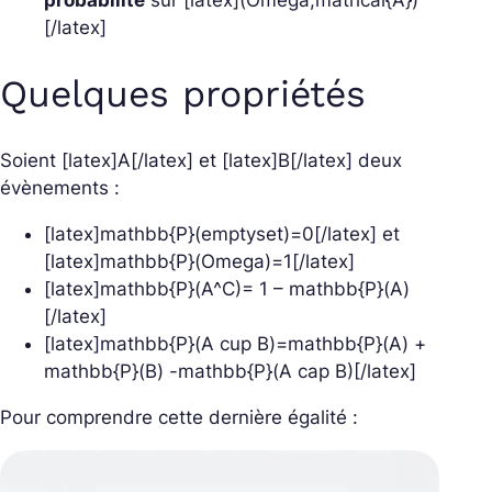
probabilité
sur [latex](Omega,mathcal{A})
[/latex]
Quelques propriétés
Soient [latex]A[/latex] et [latex]B[/latex] deux
évènements :
[latex]mathbb{P}(emptyset)=0[/latex] et
[latex]mathbb{P}(Omega)=1[/latex]
[latex]mathbb{P}(A^C)= 1 – mathbb{P}(A)
[/latex]
[latex]mathbb{P}(A cup B)=mathbb{P}(A) +
mathbb{P}(B) -mathbb{P}(A cap B)[/latex]
Pour comprendre cette dernière égalité :