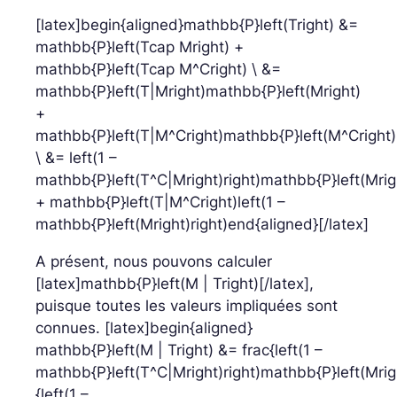
[latex]begin{aligned}mathbb{P}left(Tright) &=
mathbb{P}left(Tcap Mright) +
mathbb{P}left(Tcap M^Cright) \ &=
mathbb{P}left(T|Mright)mathbb{P}left(Mright)
+
mathbb{P}left(T|M^Cright)mathbb{P}left(M^Cright)
\ &= left(1 –
mathbb{P}left(T^C|Mright)right)mathbb{P}left(Mrig
+ mathbb{P}left(T|M^Cright)left(1 –
mathbb{P}left(Mright)right)end{aligned}[/latex]
A présent, nous pouvons calculer
[latex]mathbb{P}left(M | Tright)[/latex],
puisque toutes les valeurs impliquées sont
connues. [latex]begin{aligned}
mathbb{P}left(M | Tright) &= frac{left(1 –
mathbb{P}left(T^C|Mright)right)mathbb{P}left(Mrig
{left(1 –