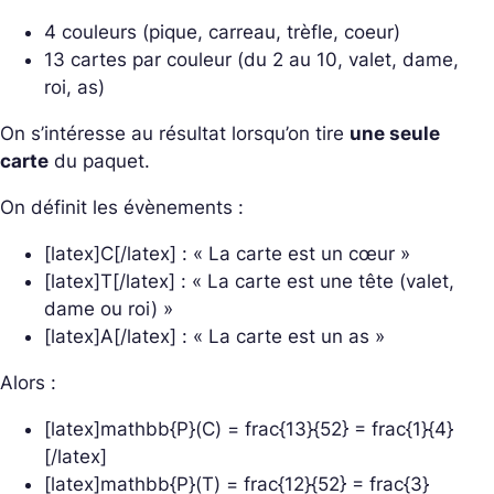
4 couleurs (pique, carreau, trèfle, coeur)
13 cartes par couleur (du 2 au 10, valet, dame,
roi, as)
On s’intéresse au résultat lorsqu’on tire
une seule
carte
du paquet.
On définit les évènements :
[latex]C[/latex] : « La carte est un cœur »
[latex]T[/latex] : « La carte est une tête (valet,
dame ou roi) »
[latex]A[/latex] : « La carte est un as »
Alors :
[latex]mathbb{P}(C) = frac{13}{52} = frac{1}{4}
[/latex]
[latex]mathbb{P}(T) = frac{12}{52} = frac{3}