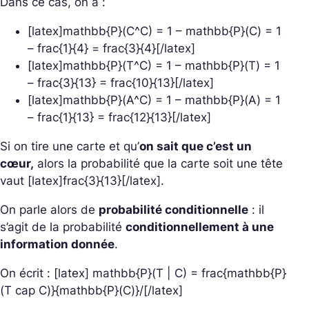
Dans ce cas, on a :
[latex]mathbb{P}(C^C) = 1 – mathbb{P}(C) = 1
– frac{1}{4} = frac{3}{4}[/latex]
[latex]mathbb{P}(T^C) = 1 – mathbb{P}(T) = 1
– frac{3}{13} = frac{10}{13}[/latex]
[latex]mathbb{P}(A^C) = 1 – mathbb{P}(A) = 1
– frac{1}{13} = frac{12}{13}[/latex]
Si on tire une carte et qu’
on sait que c’est un
cœur,
alors la probabilité que la carte soit une tête
vaut [latex]frac{3}{13}[/latex].
On parle alors de
probabilité conditionnelle
: il
s’agit de la probabilité
conditionnellement à une
information donnée
.
On écrit : [latex] mathbb{P}(T | C) = frac{mathbb{P}
(T cap C)}{mathbb{P}(C)}/[/latex]