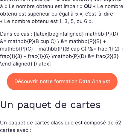
à « Le nombre obtenu est impair »
OU
« Le nombre
obtenu est supérieur ou égal à 5 », c’est-à-dire
« Le nombre obtenu est 1, 3, 5, ou 6 ».
Dans ce cas : [latex]begin{aligned} mathbb{P}(D)
&= mathbb{P}(B cup C) \ &= mathbb{P}(B) +
mathbb{P}(C) – mathbb{P}(B cap C) \&= frac{1}{2} +
frac{1}{3} – frac{1}{6} \mathbb{P}(D) &= frac{2}{3}
\end{aligned} [/latex]
Découvrir notre formation Data Analyst
Un paquet de cartes
Un paquet de cartes classique est composé de 52
cartes avec :