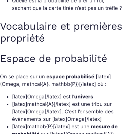
Quelle est la probabilité de tirer un roi,
sachant que la carte tirée n’est pas un trèfle ?
Vocabulaire et premières
propriété
Espace de probabilité
On se place sur un
espace probabilisé
[latex]
(Omega, mathcal{A}, mathbb{P})[/latex] où :
[latex]Omega[/latex] est l’
univers
[latex]mathcal{A}[/latex] est une tribu sur
[latex]Omega[/latex]. C’est l’ensemble des
évènements sur [latex]Omega[/latex]
[latex]mathbb{P}[/latex] est une
mesure de