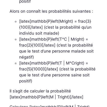
positif
Alors on connaît les probabilités suivantes :
[latex]mathbb{P}left(Mright) = frac{3}
{100}[/latex] (c’est la probabilité qu’un
individu soit malade)
[latex]mathbb{P}left(T^C | Mright) =
frac{2}{100}[/latex] (c’est la probabilité
que le test d’une personne malade soit
négatif)
[latex]mathbb{P}left(T | M^Cright) =
frac{5}{1000}[/latex] (c’est la probabilité
que le test d’une personne saine soit
positif)
Il s’agit de calculer la probabilité
[latex]mathbb{P}left(M | Tright)[/latex]