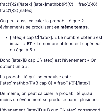
frac{1}{2}[/latex] [latex]mathbb{P}(C) = frac{2}{6} =
frac{1}{3}[/latex]
On peut aussi calculer la probabilité que 2
évènements se produisent
en même temps
.
[latex]B cap C[/latex]: « Le nombre obtenu est
impair »
ET
« Le nombre obtenu est supérieur
ou égal à 5 ».
Donc [latex]B cap C[/latex] est l’événement « On
obtient un 5 ».
La probabilité qu’il se produise est :
[latex]mathbb{P}(B cap C) = frac{1}{6}[/latex]
De même, on peut calculer la probabilité qu’au
moins un événement se produise parmi plusieurs.
L’événement [latex]D = B cup C[/latex] correspond