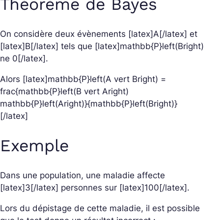
Théorème de Bayes
On considère deux évènements [latex]A[/latex] et
[latex]B[/latex] tels que [latex]mathbb{P}left(Bright)
ne 0[/latex].
Alors [latex]mathbb{P}left(A vert Bright) =
frac{mathbb{P}left(B vert Aright)
mathbb{P}left(Aright)}{mathbb{P}left(Bright)}
[/latex]
Exemple
Dans une population, une maladie affecte
[latex]3[/latex] personnes sur [latex]100[/latex].
Lors du dépistage de cette maladie, il est possible