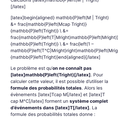
Calculons [latex]mathbb{P}left(M | Tright)
[/latex]
[latex]begin{aligned} mathbb{P}left(M | Tright)
&= frac{mathbb{P}left(Mcap Tright)}
{mathbb{P}left(Tright)} \ &=
frac{mathbb{P}left(T|Mright)mathbb{P}left(Mright)
{mathbb{P}left(Tright)} \ &= frac{left(1 –
mathbb{P}left(T^C|Mright)right)mathbb{P}left(Mrig
{mathbb{P}left(Tright)}end{aligned}[/latex]
Le problème est qu’
on ne connaît pas
[latex]mathbb{P}left(Tright)[/latex]
. Pour
calculer cette valeur, il est possible d’utiliser la
formule des probabilités totales
. Alors les
évènements [latex]Tcap M[/latex] et [latex]T
cap M^C[/latex] forment un
système complet
d’événements dans [latex]T[/latex]
. La
formule des probabilités totales donne :