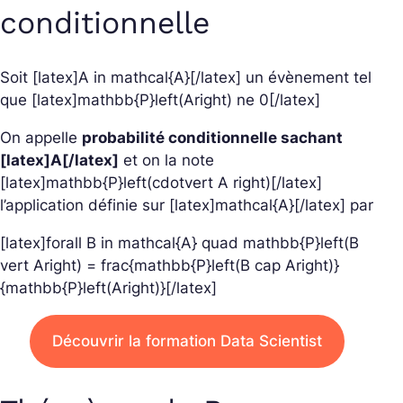
conditionnelle
Soit [latex]A in mathcal{A}[/latex] un évènement tel
que [latex]mathbb{P}left(Aright) ne 0[/latex]
On appelle
probabilité conditionnelle sachant
[latex]A[/latex]
et on la note
[latex]mathbb{P}left(cdotvert A right)[/latex]
l’application définie sur [latex]mathcal{A}[/latex] par
[latex]forall B in mathcal{A} quad mathbb{P}left(B
vert Aright) = frac{mathbb{P}left(B cap Aright)}
{mathbb{P}left(Aright)}[/latex]
Découvrir la formation Data Scientist