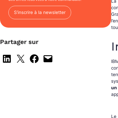
La 
co
S’inscrire à la newsletter
Gra
l’e
tou
Partager sur
I
Share on LinkedIn
Share on X
Share on Facebook
Email this Page
IBM
co
ter
sys
un
app
Le