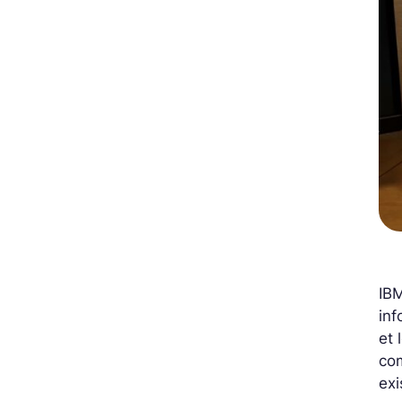
IBM
inf
et 
com
exi