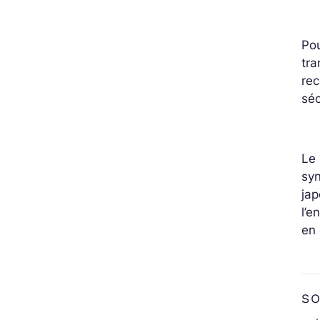
Pou
tra
re
séc
Le
syn
jap
l’e
en 
S