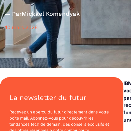
Par
Mickael Komendyak
10 mars 2026
IB
vo
La newsletter du futur
pa
rec
Recevez un aperçu du futur directement dans votre
fo
boîte mail. Abonnez-vous pour découvrir les
un
tendances tech de demain, des conseils exclusifs et
des offres réservées à notre communauté.