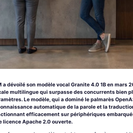
M a dévoilé son modèle vocal Granite 4.0 1B en mars
cale multilingue qui surpasse des concurrents bien p
ramètres. Le modèle, qui a dominé le palmarès OpenA
onnaissance automatique de la parole et la traductio
nctionnant efficacement sur périphériques embarqués
e licence Apache 2.0 ouverte.