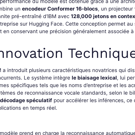
performance du modèle est obtenue grâce à une architec
mbine un
encodeur Conformer 16-blocs
, un projecteur
nite pré-entraîné d’IBM avec
128,000 jetons en conte
ntreprise sur Hugging Face. Cette conception permet au 
t en conservant une précision généralement associée à
nnovation Techniqu
 a introduit plusieurs caractéristiques novatrices qui d
ncurrents. Le système intègre
le biaisage lexical
, lui p
mes spécifiques tels que les noms d’entreprise et les a
tèmes de reconnaissance vocale standards, selon le bil
 décodage spéculatif
pour accélérer les inférences, ce 
lications en temps réel.
 modèle prend en charge la reconnaissance automatique