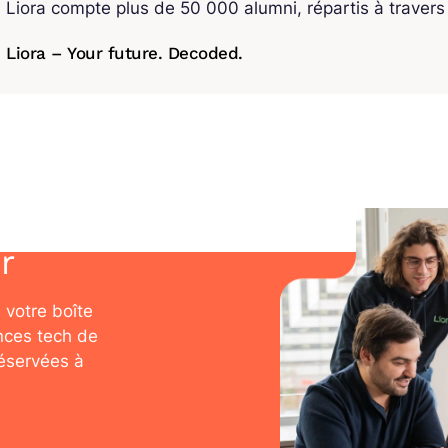
Liora compte plus de 50 000 alumni, répartis à traver
Liora – Your future. Decoded.
r
 votre boîte
nces tech de
réservées à