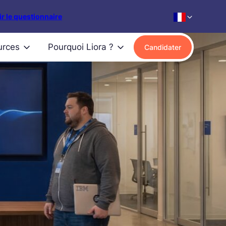
r le questionnaire
urces
Pourquoi Liora ?
Candidater