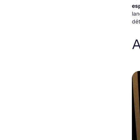
esp
lan
dét
A