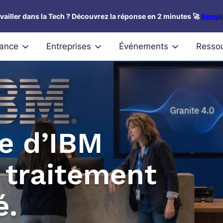
availler dans la Tech ? Découvrez la réponse en 2 minutes 🚀
Rempli
nance
Entreprises
Événements
Resso
te d’IBM
 traitement
é.