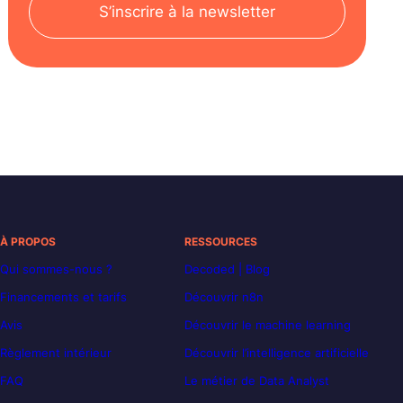
S’inscrire à la newsletter
À PROPOS
RESSOURCES
Qui sommes-nous ?
Decoded | Blog
Financements et tarifs
Découvrir n8n
Avis
Découvrir le machine learning
Règlement intérieur
Découvrir l’intelligence artificielle
FAQ
Le métier de Data Analyst