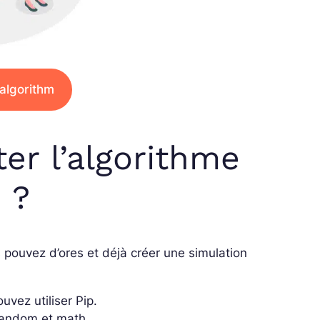
 algorithm
r l’algorithme
 ?
s pouvez d’ores et déjà créer une simulation
ouvez utiliser Pip.
random et math.