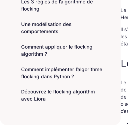
Les 3 règles de l’algorithme de
flocking
Le 
Her
Une modélisation des
Il 
comportements
les
éta
Comment appliquer le flocking
algorithm ?
L
Comment implémenter l’algorithme
flocking dans Python ?
Le 
de 
Découvrez le flocking algorithm
de 
avec Liora
ois
c’e