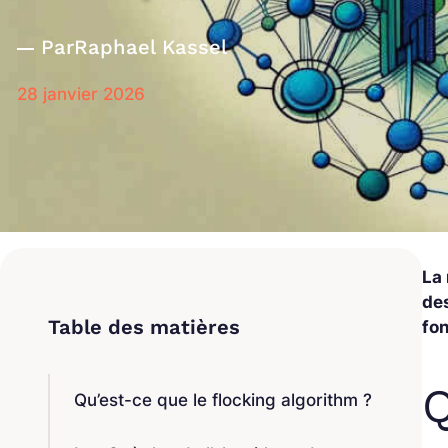
Par
Raphael Kassel
28 janvier 2026
La 
de
fo
Q
Qu’est-ce que le flocking algorithm ?