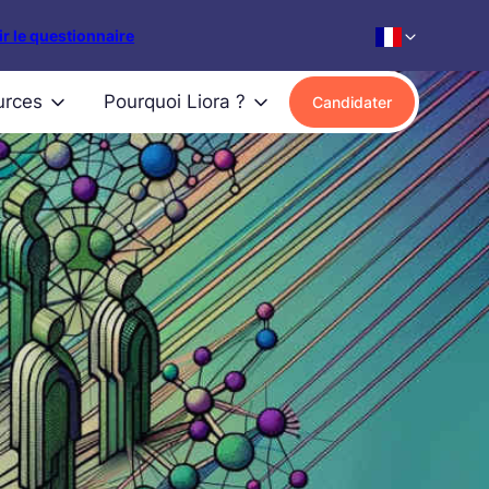
r le questionnaire
urces
Pourquoi Liora ?
Candidater