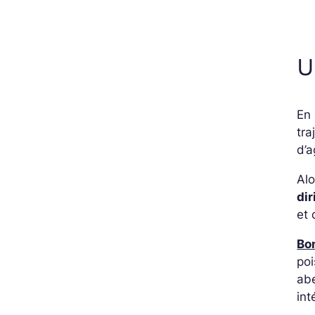
U
En 
tra
d’
Alo
di
et 
Bon
poi
abe
int