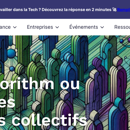
availler dans la Tech ? Découvrez la réponse en 2 minutes 🚀
Rempli
nance
Entreprises
Événements
Resso
gorithm ou
es
collectifs