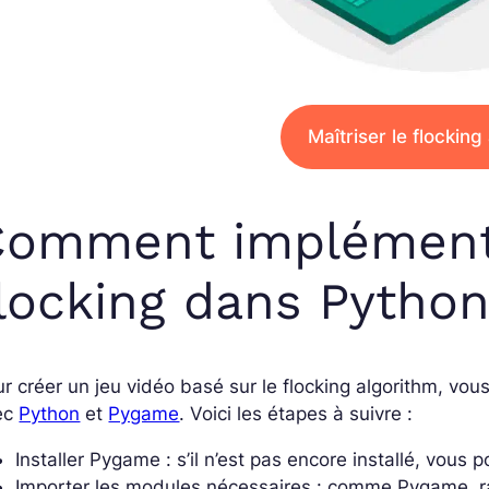
Maîtriser le flocking
omment implémente
locking dans Python
r créer un jeu vidéo basé sur le flocking algorithm, vou
ec
Python
et
Pygame
. Voici les étapes à suivre :
Installer Pygame : s’il n’est pas encore installé, vous p
Importer les modules nécessaires : comme Pygame, 