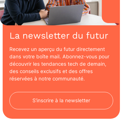
La newsletter du futur
Recevez un aperçu du futur directement
dans votre boîte mail. Abonnez-vous pour
découvrir les tendances tech de demain,
des conseils exclusifs et des offres
réservées à notre communauté.
S’inscrire à la newsletter