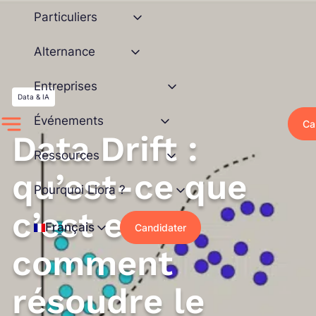
Aller
Particuliers
au
contenu
Alternance
Entreprises
Data & IA
Événements
Ca
Data Drift :
Ressources
qu’est-ce que
Pourquoi Liora ?
c’est et
Français
Candidater
comment
résoudre le